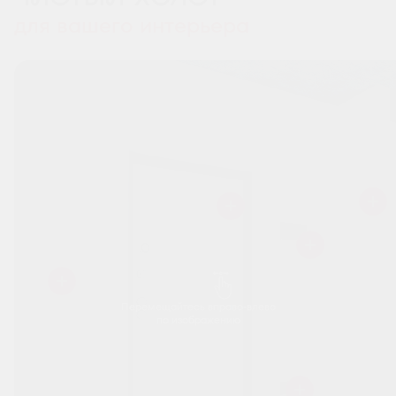
для вашего интерьера
Перемещайтесь вправо-влево
по изображению