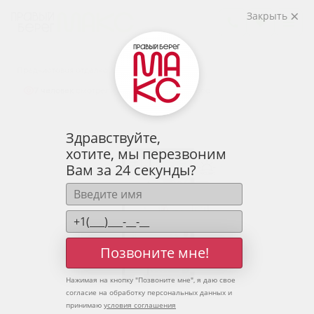
2
2-комнатная
67.05 м
Закрыть
8 649 986 руб.
Ипотека
от 28 519 руб.
Предчистовая отделка
7 человек
смотрели эту квартиру за 24 часа
Здравствуйте,
хотите, мы перезвоним
Вам за 24 секунды?
Позвоните мне!
Нажимая на кнопку "
Позвоните мне
", я даю свое
согласие на обработку персональных данных и
принимаю
условия соглашения