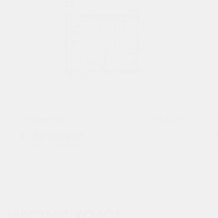
2
2-комнатная
66.73 м
8 383 624
руб.
В ипотеку от 27 641 руб./мес.
В
Предчистовая отделка
Мастер-спальня
ЧИСТЫЙ ХОЛСТ