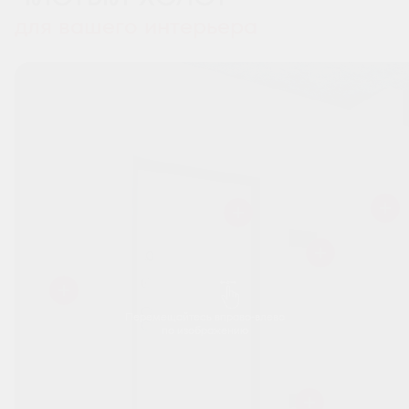
для вашего интерьера
Перемещайтесь вправо-влево
по изображению