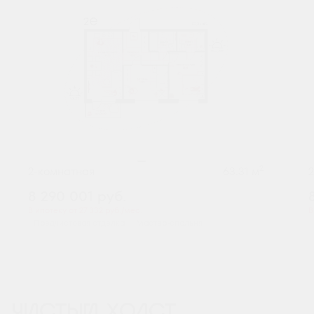
2
2-комнатная
63.31 м
8 290 001
руб.
В ипотеку от 27 332 руб./мес.
В
Предчистовая отделка
Мастер-спальня
ЧИСТЫЙ ХОЛСТ