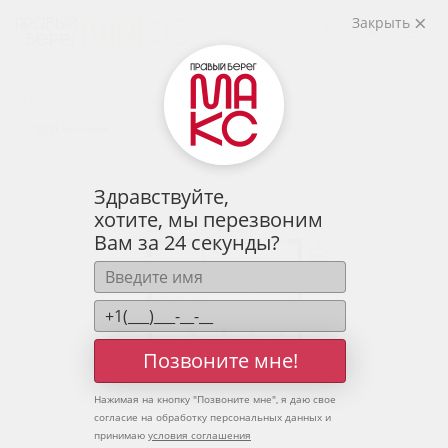
2
2-комнатная
69.4 м
Закрыть
9 150 043 руб.
Ипотека
от 30 168 руб.
Предчистовая отделка
11 человек
смотрели эту квартиру за 24 часа
Здравствуйте,
хотите, мы перезвоним
Вам за 24 секунды?
Позвоните мне!
Нажимая на кнопку "
Позвоните мне
", я даю свое
согласие на обработку персональных данных и
принимаю
условия соглашения