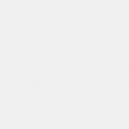
2
2-комнатная
59.58 м
7 728 777
руб.
В ипотеку от 25 482 руб./мес.
В
Предчистовая отделка
Мастер-спальня
+2