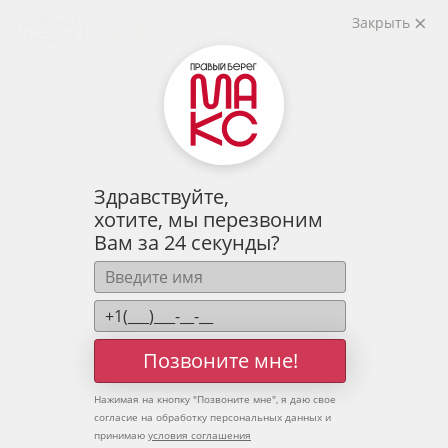
2
Закрыть
2-комнатная
66.42 м
8 349 990 руб.
Ипотека
от 27 530 руб.
Предчистовая отделка
+1
смотрели эту квартиру за 24 часа
5 человек
Здравствуйте,
хотите, мы перезвоним
Вам за 24 секунды?
Позвоните мне!
Нажимая на кнопку "
Позвоните мне
", я даю свое
согласие на обработку персональных данных и
принимаю
условия соглашения