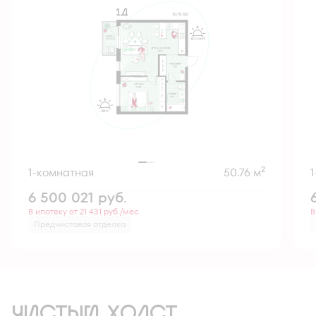
2
1-комнатная
50.76 м
6 500 021
руб.
В ипотеку от 21 431 руб./мес.
В
Предчистовая отделка
ЧИСТЫЙ ХОЛСТ