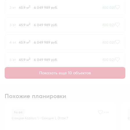
2
2 эт.
45.9 м
6 049 989 руб.
-100 021
2
3 эт.
45.9 м
6 049 989 руб.
-100 021
2
4 эт.
45.9 м
6 049 989 руб.
-100 021
2
5 эт.
45.9 м
6 049 989 руб.
-100 021
Показать еще 10 объектов
Похожие планировки
№ 64
Секция Корпус 1 - Секция 1, Этаж 7
С