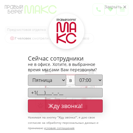
2
1-комнатная
45.86 м
Закрыть
6 150 009 руб.
Ипотека
от 20 277 руб.
Предчистовая отделка
7 человек
смотрели эту квартиру за 24 часа
Сейчас сотрудники
не в офисе. Хотите, в выбранное
время мы сами Вам перезвоним?
в
Жду звонка!
Нажимая на кнопку "
Жду звонка!
", я даю свое
согласие на обработку персональных данных и
принимаю
условия соглашения