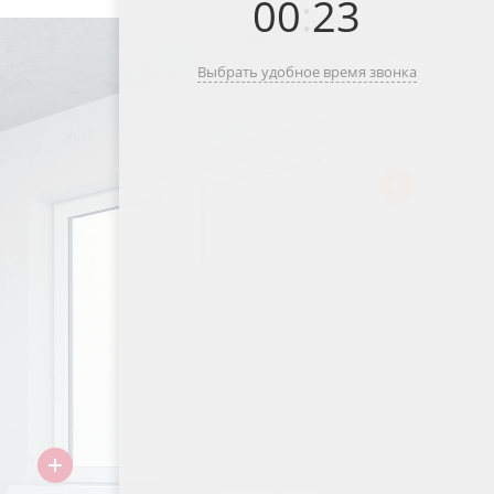
00
:
23
Выбрать удобное время звонка