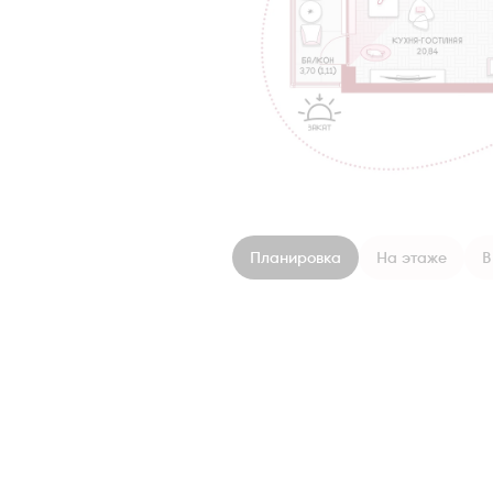
Планировка
На этаже
В