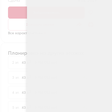
Сдача
4 кв. 2029
Забронировать
Заказать звонок
Все характеристики
Планировка на других этажах
2
2 эт.
43 м
5 786 082 руб.
-99 982
2
3 эт.
43 м
5 786 082 руб.
-99 982
2
4 эт.
43 м
5 786 082 руб.
-99 982
2
5 эт.
43 м
5 786 082 руб.
-99 982