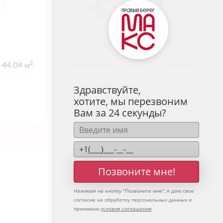
2
2
44.04 м
1-комнатная
43.3 м
5 539 715
руб.
Здравствуйте,
В ипотеку от 18 265 руб./мес.
хотите, мы перезвоним
Высокие потолки
+1
Вам за 24 секунды?
Позвоните мне!
Нажимая на кнопку "
Позвоните мне
", я даю свое
согласие на обработку персональных данных и
принимаю
условия соглашения