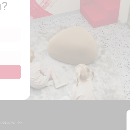
ы?
ово, ул. 1-й