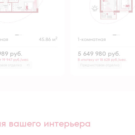
2
тная
45.86 м
1-комнатная
989
руб.
5 649 980
руб.
т 19 947 руб./мес.
В ипотеку от 18 628 руб./мес.
овая отделка
+1
Предчистовая отделка
ля вашего интерьера