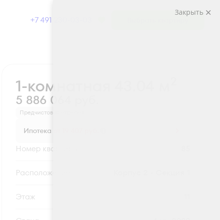
Закрыть
+7 491 230-03-03
Выбрать квартиру
Забронировать
2
1-комнатная 43.04 м
5 886 064 руб.
Предчистовая отделка
Ипотека
от 19 407 руб.
Номер квартиры
85
Секция
Корпус 2 - Секция 1
Этаж
11