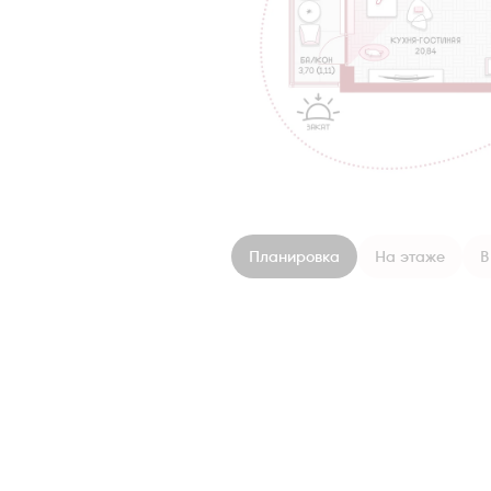
Планировка
На этаже
В