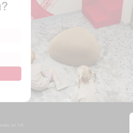
ы?
ово, ул. 1-й