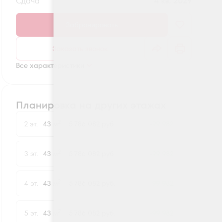
Сдача
4 кв. 2029
Забронировать
Заказать звонок
Все характеристики
Планировка на других этажах
2
2 эт.
43 м
5 786 082 руб.
-99 982
2
3 эт.
43 м
5 786 082 руб.
-99 982
2
4 эт.
43 м
5 786 082 руб.
-99 982
2
5 эт.
43 м
5 786 082 руб.
-99 982