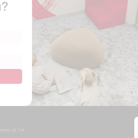
ы?
ово, ул. 1-й