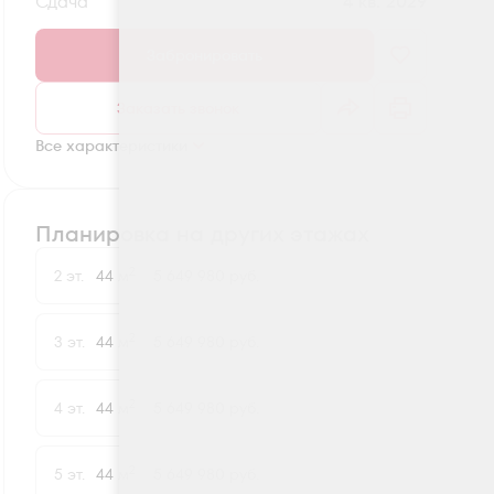
Сдача
4 кв. 2029
Забронировать
Заказать звонок
Все характеристики
Планировка на других этажах
2
2 эт.
44 м
5 649 980 руб.
2
3 эт.
44 м
5 649 980 руб.
2
4 эт.
44 м
5 649 980 руб.
2
5 эт.
44 м
5 649 980 руб.