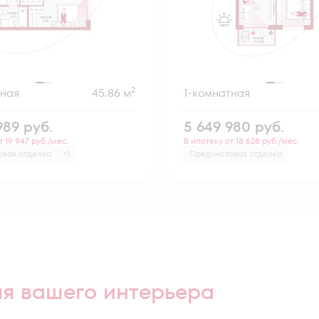
2
тная
45.86 м
1-комнатная
989
руб.
5 649 980
руб.
т 19 947 руб./мес.
В ипотеку от 18 628 руб./мес.
овая отделка
+1
Предчистовая отделка
ля вашего интерьера