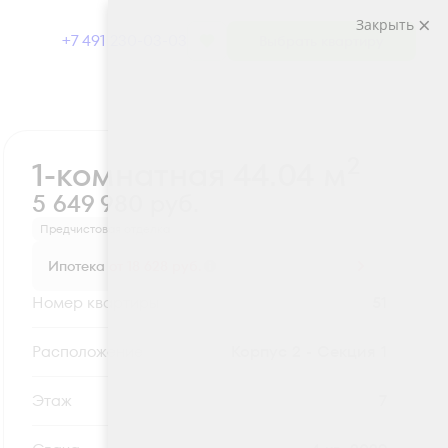
Закрыть
+7 491 230-03-03
Выбрать квартиру
Забронировать
2
1-комнатная 44.04 м
5 649 980 руб.
Предчистовая отделка
Ипотека
от 18 628 руб.
Номер квартиры
51
Секция
Корпус 2 - Секция 1
Этаж
7