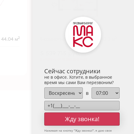
2
2
44.04 м
1-комнатная
43.3 м
5 539 715
руб.
В ипотеку от 18 265 руб./мес.
Высокие потолки
+1
Сейчас сотрудники
не в офисе. Хотите, в выбранное
время мы сами Вам перезвоним?
в
Жду звонка!
Нажимая на кнопку "
Жду звонка!
", я даю свое