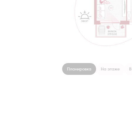
Планировка
На этаже
В