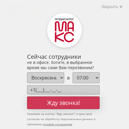
2
1-комнатная
44.04 м
Закрыть
5 649 980 руб.
Ипотека
от 18 628 руб.
Предчистовая отделка
9 человек
смотрели эту квартиру за 24 часа
Сейчас сотрудники
не в офисе. Хотите, в выбранное
время мы сами Вам перезвоним?
в
Жду звонка!
Нажимая на кнопку "
Жду звонка!
", я даю свое
согласие на обработку персональных данных и
принимаю
условия соглашения