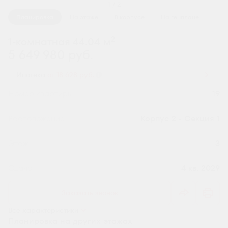
1 / 2
Планировка
На этаже
В корпусе
На генплане
2
1-комнатная 44.04 м
5 649 980 руб.
Ипотека
от 18 628 руб.
Номер квартиры
19
Секция
Корпус 2 - Секция 1
Этаж
3
Сдача
4 кв. 2029
Заказать звонок
Все характеристики
Планировка на других этажах