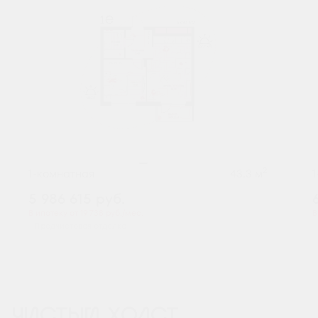
2
1-комнатная
43.3 м
5 986 615
руб.
В ипотеку от 19 738 руб./мес.
В
Предчистовая отделка
ЧИСТЫЙ ХОЛСТ