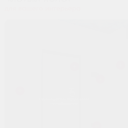
для вашего интерьера
Перемещайтесь вправо-влево
по изображению