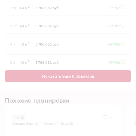
2
2 эт.
43 м
5 786 082 руб.
-99 982
2
3 эт.
43 м
5 786 082 руб.
-99 982
2
4 эт.
43 м
5 786 082 руб.
-99 982
2
5 эт.
43 м
5 786 082 руб.
-99 982
Показать еще 8 объектов
Похожие планировки
№ 112
Секция Корпус 1 - Секция 1, Этаж 12
С