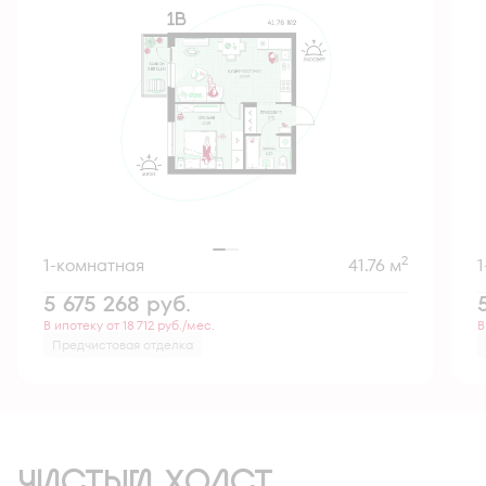
2
1-комнатная
41.76 м
5 675 268
руб.
В ипотеку от 18 712 руб./мес.
В
Предчистовая отделка
ЧИСТЫЙ ХОЛСТ