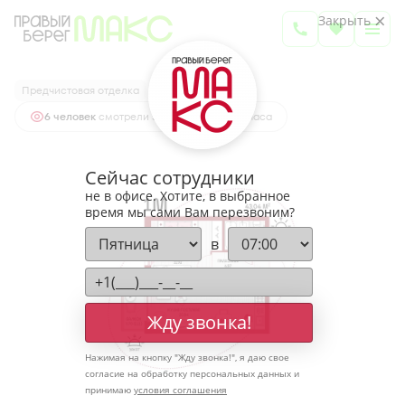
2
1-комнатная
43.04 м
Закрыть
5 886 064 руб.
Ипотека
от 19 407 руб.
Предчистовая отделка
6 человек
смотрели эту квартиру за 24 часа
Сейчас сотрудники
не в офисе. Хотите, в выбранное
время мы сами Вам перезвоним?
в
Жду звонка!
Нажимая на кнопку "
Жду звонка!
", я даю свое
согласие на обработку персональных данных и
принимаю
условия соглашения