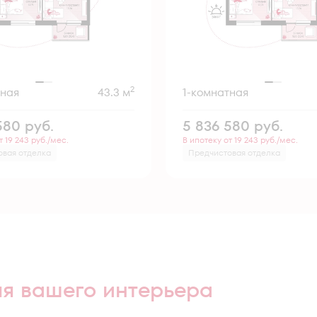
2
тная
43.3 м
1-комнатная
 580
руб.
5 836 580
руб.
т 19 243 руб./мес.
В ипотеку от 19 243 руб./мес.
овая отделка
Предчистовая отделка
ля вашего интерьера