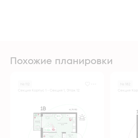
Похожие планировки
№ 112
№ 182
Секция Корпус 1 - Секция 1, Этаж 12
Секция Корп