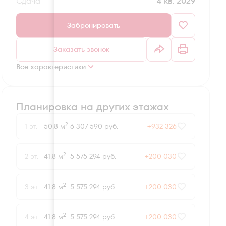
Сдача
4 кв. 2029
Забронировать
Заказать звонок
Все характеристики
Планировка на других этажах
2
1 эт.
50.8 м
6 307 590 руб.
+932 326
2
2 эт.
41.8 м
5 575 294 руб.
+200 030
2
3 эт.
41.8 м
5 575 294 руб.
+200 030
2
4 эт.
41.8 м
5 575 294 руб.
+200 030