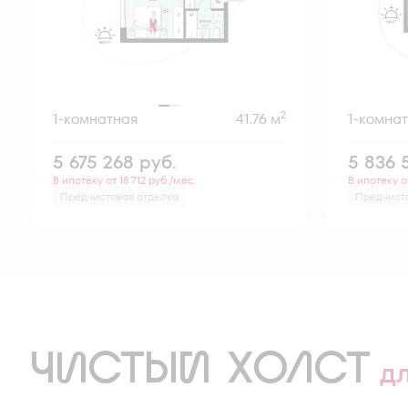
2
1-комнатная
41.76 м
1-комна
5 675 268
руб.
5 836
В ипотеку от 18 712 руб./мес.
В ипотеку о
Предчистовая отделка
Предчист
ЧИСТЫЙ ХОЛСТ
д