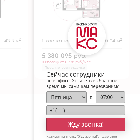
2
2
43.3 м
1-комнатная
40.04 м
5 380 095
руб.
В ипотеку от 17 738 руб./мес.
Предчистовая отделка
Сейчас сотрудники
не в офисе. Хотите, в выбранное
время мы сами Вам перезвоним?
в
Жду звонка!
Нажимая на кнопку "
Жду звонка!
", я даю свое