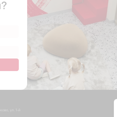
ы?
ово, ул. 1-й