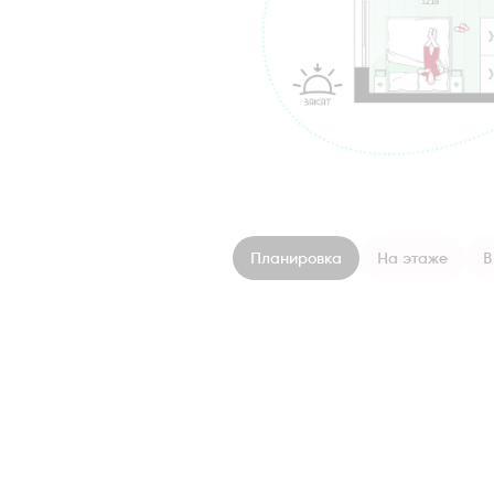
Планировка
На этаже
В