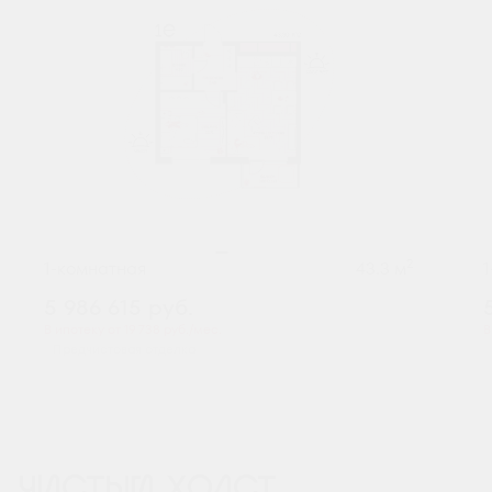
2
1-комнатная
43.3 м
5 986 615
руб.
В ипотеку от 19 738 руб./мес.
В
Предчистовая отделка
ЧИСТЫЙ ХОЛСТ