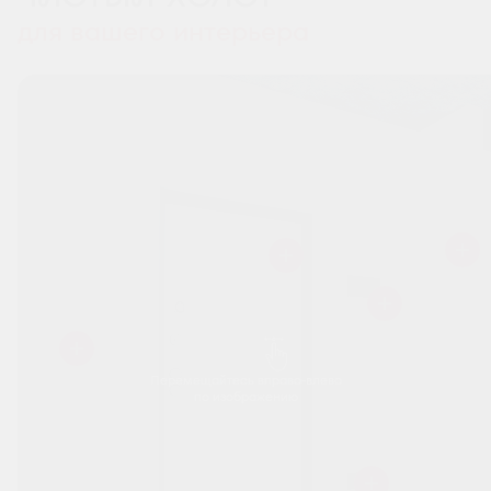
для вашего интерьера
Перемещайтесь вправо-влево
по изображению