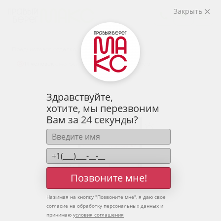
2
1-комнатная
40.04 м
Закрыть
5 480 075 руб.
Ипотека
от 18 068 руб.
Предчистовая отделка
11 человек
смотрели эту квартиру за 24 часа
Здравствуйте,
хотите, мы перезвоним
Вам за 24 секунды?
Позвоните мне!
Нажимая на кнопку "
Позвоните мне
", я даю свое
согласие на обработку персональных данных и
принимаю
условия соглашения