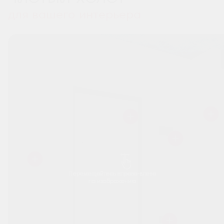
для вашего интерьера
Перемещайтесь вправо-влево
по изображению