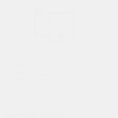
2
1-комнатная
59.99 м
7 499 890
руб.
В ипотеку от 24 727 руб./мес.
В
Высокие потолки
Предчистовая отделка
+2
ЧИСТЫЙ ХОЛСТ