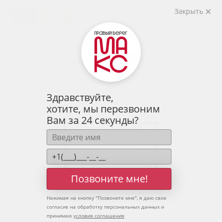
2
2-комнатная
63.31 м
Закрыть
8 290 001 руб.
Ипотека
от 27 332 руб.
Предчистовая отделка
12 человек
смотрели эту квартиру за 24 часа
Здравствуйте,
хотите, мы перезвоним
Вам за 24 секунды?
Позвоните мне!
Нажимая на кнопку "
Позвоните мне
", я даю свое
согласие на обработку персональных данных и
принимаю
условия соглашения