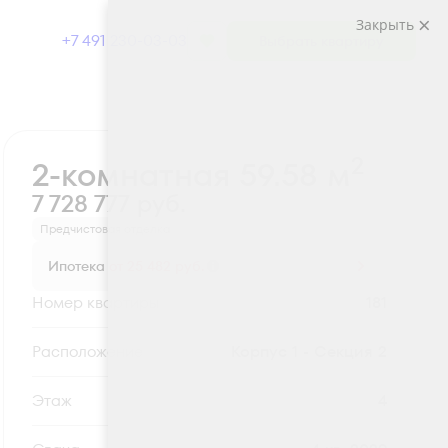
Закрыть
+7 491 230-03-03
Выбрать квартиру
Забронировать
2
2-комнатная 59.58 м
7 728 777 руб.
Предчистовая отделка
Ипотека
от 25 482 руб.
Номер квартиры
181
Секция
Корпус 1 - Секция 2
Этаж
4