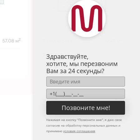
2
2
57.08 м
2-комнатная
59.43 м
7 700 048
руб.
Здравствуйте,
В ипотеку от 25 387 руб./мес.
хотите, мы перезвоним
Предчистовая отделка
+1
Вам за 24 секунды?
Позвоните мне!
Нажимая на кнопку "
Позвоните мне
", я даю свое
согласие на обработку персональных данных и
принимаю
условия соглашения