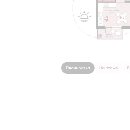
Планировка
На этаже
В