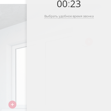
00
:
23
Выбрать удобное время звонка