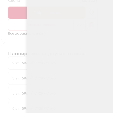
Сдача
4 кв. 2029
Забронировать
Заказать звонок
Все характеристики
Планировка на других этажах
2
2 эт.
59.6 м
7 728 777 руб.
2
3 эт.
59.6 м
7 728 777 руб.
2
5 эт.
59.6 м
7 728 777 руб.
2
6 эт.
59.6 м
7 728 777 руб.