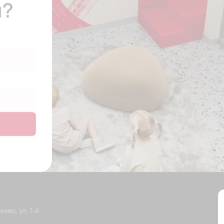
ы?
ово, ул. 1-й