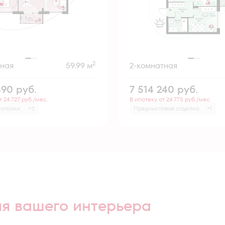
2
тная
59.99 м
2-комнатная
890
руб.
7 514 240
руб.
т 24 727 руб./мес.
В ипотеку от 24 775 руб./мес.
потолки
+3
Предчистовая отделка
+1
ля вашего интерьера