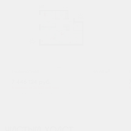
2
1-комнатная
59.61 м
7 446 124
руб.
В ипотеку от 24 550 руб./мес.
В
Высокие потолки
Предчистовая отделка
+2
ЧИСТЫЙ ХОЛСТ