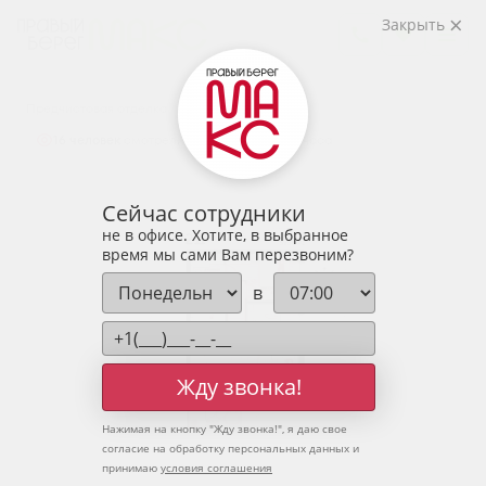
2
2-комнатная
59.58 м
Закрыть
7 878 800 руб.
Ипотека
от 25 977 руб.
Предчистовая отделка
16 человек
смотрели эту квартиру за 24 часа
Сейчас сотрудники
не в офисе. Хотите, в выбранное
время мы сами Вам перезвоним?
в
Жду звонка!
Нажимая на кнопку "
Жду звонка!
", я даю свое
согласие на обработку персональных данных и
принимаю
условия соглашения