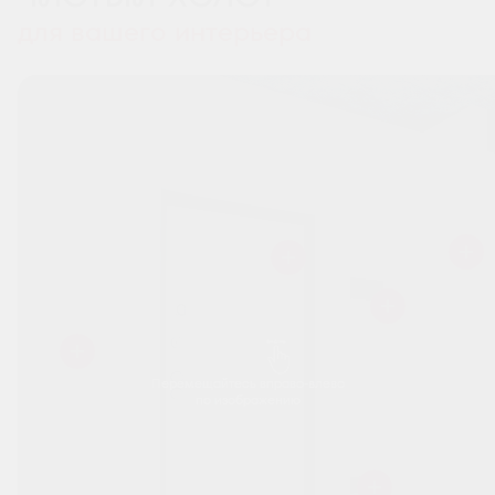
для вашего интерьера
Перемещайтесь вправо-влево
по изображению