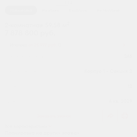
1 / 2
Планировка
На этаже
В корпусе
На генплане
2
2-комнатная 59.58 м
7 878 800 руб.
Ипотека
от 25 977 руб.
Номер квартиры
245
Секция
Корпус 1 - Секция 2
Этаж
12
Сдача
4 кв. 2029
Заказать звонок
Все характеристики
Планировка на других этажах