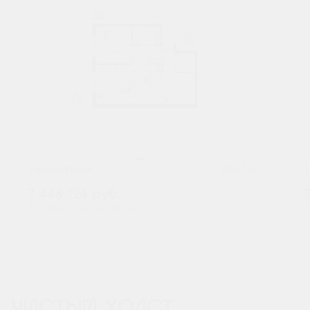
2
1-комнатная
59.61 м
7 446 124
руб.
В ипотеку от 24 550 руб./мес.
В
Высокие потолки
Предчистовая отделка
+2
ЧИСТЫЙ ХОЛСТ