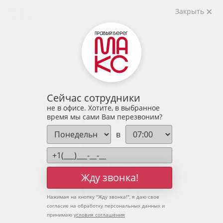
2
2-комнатная
57.08 м
Закрыть
7 514 240 руб.
Ипотека
от 24 775 руб.
Предчистовая отделка
11 человек
смотрели эту квартиру за 24 часа
Сейчас сотрудники
не в офисе. Хотите, в выбранное
время мы сами Вам перезвоним?
в
Жду звонка!
Нажимая на кнопку "
Жду звонка!
", я даю свое
согласие на обработку персональных данных и
принимаю
условия соглашения