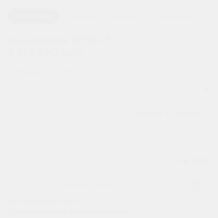
1 / 2
Планировка
На этаже
В корпусе
На генплане
2
2-комнатная 57.08 м
7 514 240 руб.
Ипотека
от 24 775 руб.
Номер квартиры
16
Секция
Корпус 1 - Секция 1
Этаж
2
Сдача
4 кв. 2029
Заказать звонок
Все характеристики
Планировка на других этажах