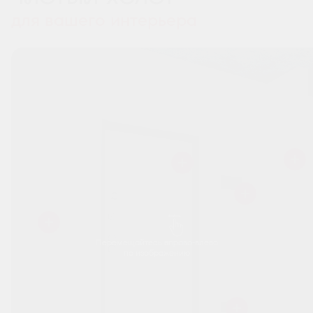
для вашего интерьера
Перемещайтесь вправо-влево
по изображению