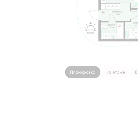
Планировка
На этаже
В