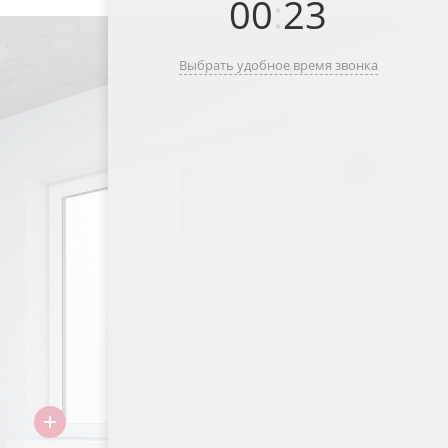
00
:
23
Выбрать удобное время звонка