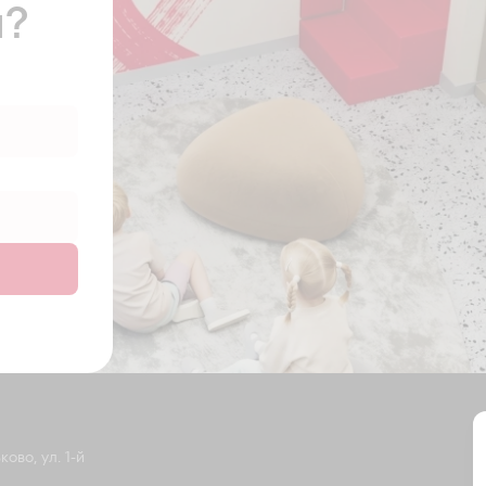
ы?
ово, ул. 1-й