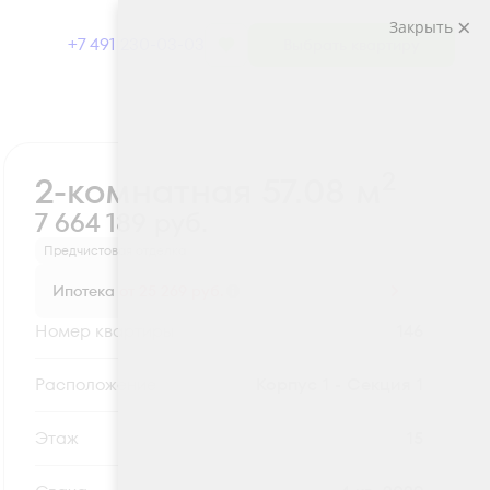
Закрыть
+7 491 230-03-03
Выбрать квартиру
Забронировать
2
2-комнатная 57.08 м
7 664 189 руб.
Предчистовая отделка
Ипотека
от 25 269 руб.
Номер квартиры
146
Секция
Корпус 1 - Секция 1
Этаж
15