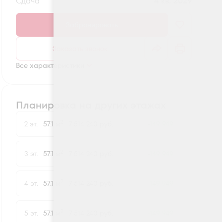
Сдача
4 кв. 2029
Забронировать
Заказать звонок
Все характеристики
Планировка на других этажах
2
2 эт.
57.1 м
7 514 240 руб.
-149 949
2
3 эт.
57.1 м
7 514 240 руб.
-149 949
2
4 эт.
57.1 м
7 514 240 руб.
-149 949
2
5 эт.
57.1 м
7 514 240 руб.
-149 949