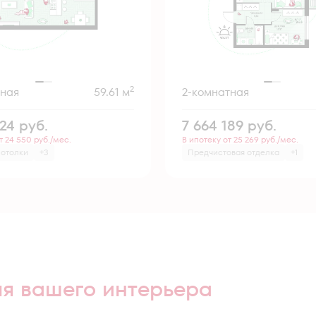
2
тная
59.61 м
2-комнатная
124
руб.
7 664 189
руб.
т 24 550 руб./мес.
В ипотеку от 25 269 руб./мес.
потолки
+3
Предчистовая отделка
+1
ля вашего интерьера