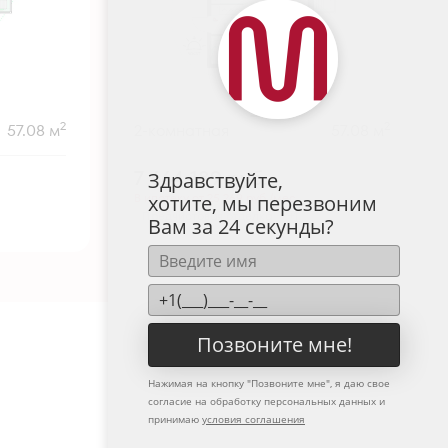
2
2
57.08 м
2-комнатная
57.08 м
7 664 189
руб.
Здравствуйте,
В ипотеку от 25 269 руб./мес.
хотите, мы перезвоним
Предчистовая отделка
+1
Вам за 24 секунды?
Позвоните мне!
Нажимая на кнопку "
Позвоните мне
", я даю свое
согласие на обработку персональных данных и
принимаю
условия соглашения