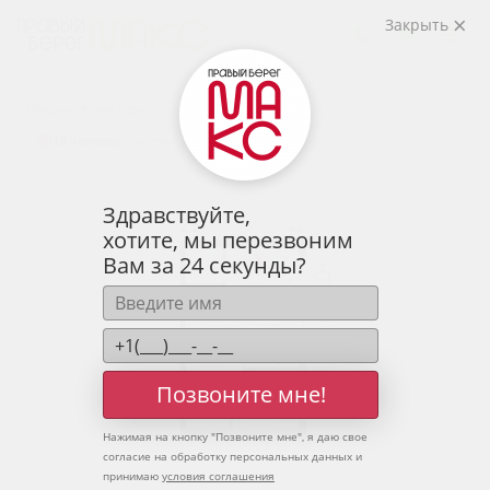
2
2-комнатная
57.08 м
Закрыть
7 514 240 руб.
Ипотека
от 24 775 руб.
Предчистовая отделка
18 человек
смотрели эту квартиру за 24 часа
Здравствуйте,
хотите, мы перезвоним
Вам за 24 секунды?
Позвоните мне!
Нажимая на кнопку "
Позвоните мне
", я даю свое
согласие на обработку персональных данных и
принимаю
условия соглашения