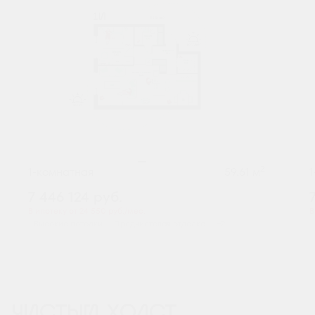
2
1-комнатная
59.61 м
7 446 124
руб.
В ипотеку от 24 550 руб./мес.
В
Высокие потолки
Предчистовая отделка
+2
ЧИСТЫЙ ХОЛСТ