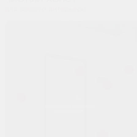
для вашего интерьера
Перемещайтесь вправо-влево
по изображению