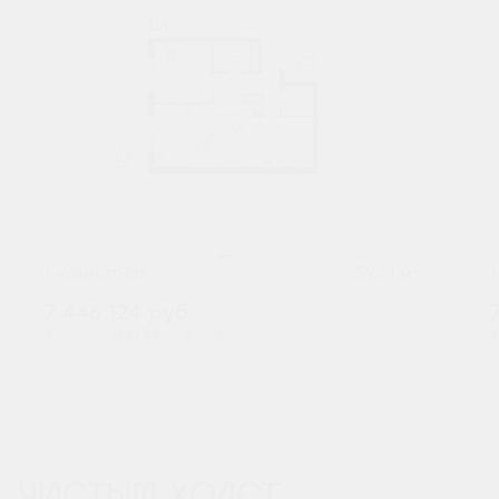
2
1-комнатная
59.61 м
7 446 124
руб.
В ипотеку от 24 550 руб./мес.
В
Высокие потолки
Предчистовая отделка
+2
ЧИСТЫЙ ХОЛСТ