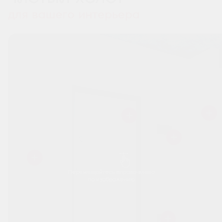
для вашего интерьера
Перемещайтесь вправо-влево
по изображению