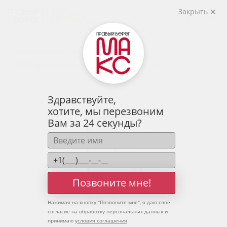
2
2-комнатная
59.58 м
Закрыть
7 878 800 руб.
Ипотека
от 25 977 руб.
Предчистовая отделка
10 человек
смотрели эту квартиру за 24 часа
Здравствуйте,
хотите, мы перезвоним
Вам за 24 секунды?
Позвоните мне!
Нажимая на кнопку "
Позвоните мне
", я даю свое
согласие на обработку персональных данных и
принимаю
условия соглашения