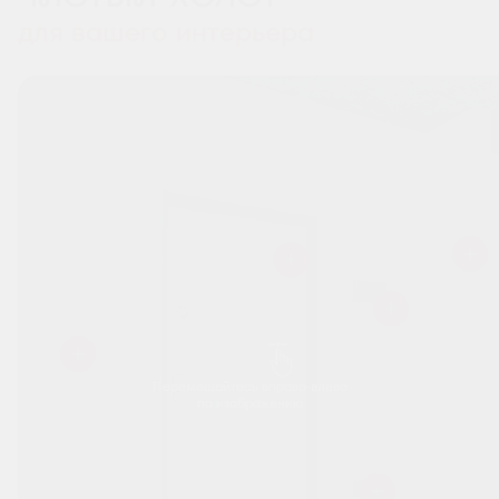
для вашего интерьера
Перемещайтесь вправо-влево
по изображению