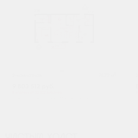
2
2-комнатная
76.72 м
9 803 512
руб.
В ипотеку от 32 322 руб./мес.
В
Предчистовая отделка
Мастер-спальня
+2
ЧИСТЫЙ ХОЛСТ