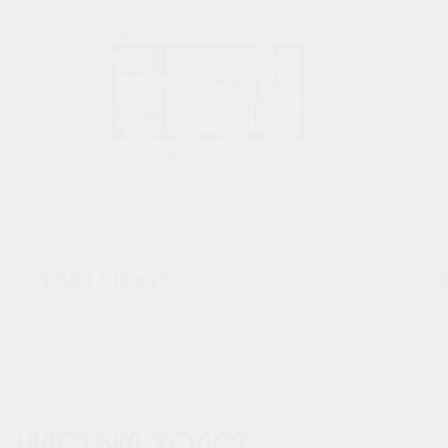
2
2-комнатная
76.72 м
9 803 512
руб.
В ипотеку от 32 322 руб./мес.
В
Предчистовая отделка
Мастер-спальня
+2
ЧИСТЫЙ ХОЛСТ