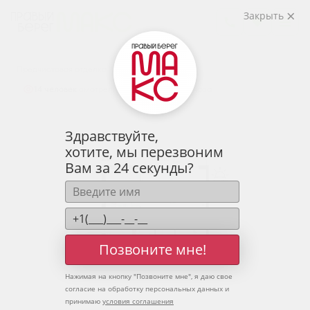
2
2-комнатная
69.4 м
Закрыть
9 150 043 руб.
Ипотека
от 30 168 руб.
Предчистовая отделка
14 человек
смотрели эту квартиру за 24 часа
Здравствуйте,
хотите, мы перезвоним
Вам за 24 секунды?
Позвоните мне!
Нажимая на кнопку "
Позвоните мне
", я даю свое
согласие на обработку персональных данных и
принимаю
условия соглашения