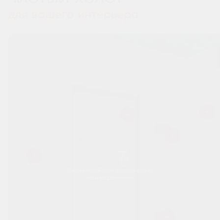
для вашего интерьера
Перемещайтесь вправо-влево
по изображению