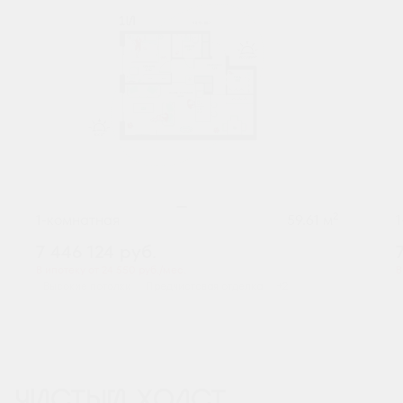
2
1-комнатная
59.61 м
7 446 124
руб.
В ипотеку от 24 550 руб./мес.
В
Высокие потолки
Предчистовая отделка
+2
ЧИСТЫЙ ХОЛСТ