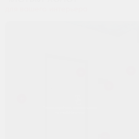
для вашего интерьера
Перемещайтесь вправо-влево
по изображению