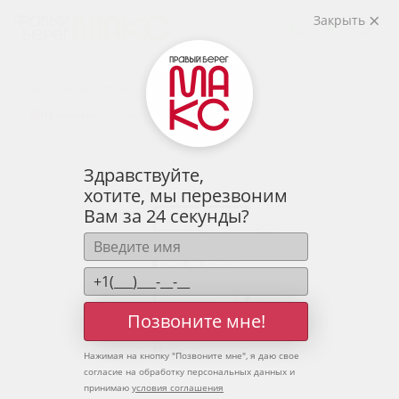
2
2-комнатная
59.58 м
Закрыть
7 726 692 руб.
Ипотека
от 25 475 руб.
Предчистовая отделка
11 человек
смотрели эту квартиру за 24 часа
Здравствуйте,
хотите, мы перезвоним
Вам за 24 секунды?
Позвоните мне!
Нажимая на кнопку "
Позвоните мне
", я даю свое
согласие на обработку персональных данных и
принимаю
условия соглашения