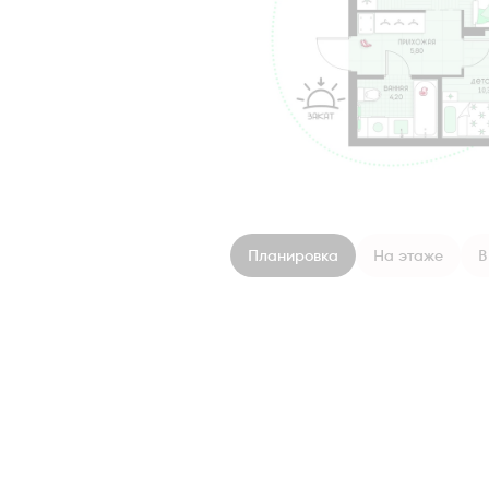
Планировка
На этаже
В