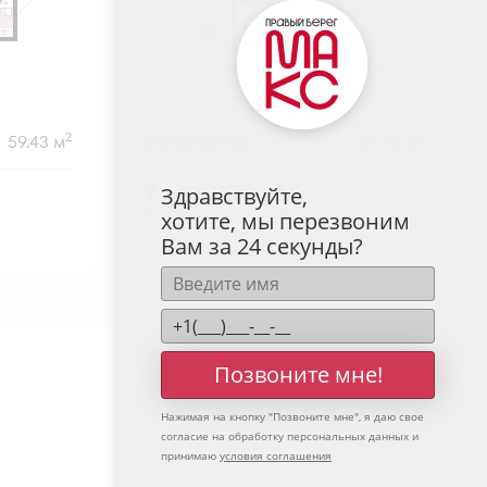
2
2
59.43 м
2-комнатная
59.58 м
7 643 757
руб.
Здравствуйте,
В ипотеку от 25 202 руб./мес.
хотите, мы перезвоним
Высокие потолки
+2
Вам за 24 секунды?
Позвоните мне!
Нажимая на кнопку "
Позвоните мне
", я даю свое
согласие на обработку персональных данных и
принимаю
условия соглашения