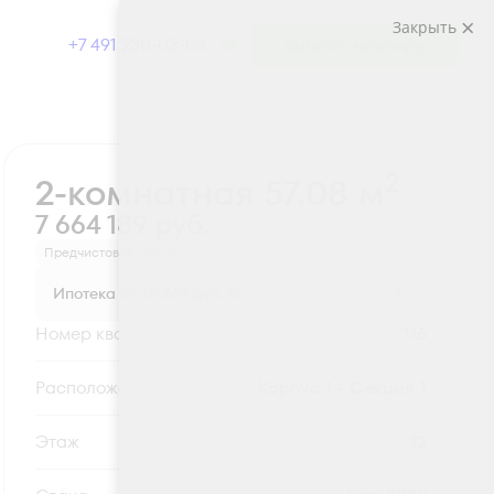
Закрыть
+7 491 230-03-03
Выбрать квартиру
Забронировать
2
2-комнатная 57.08 м
7 664 189 руб.
Предчистовая отделка
Ипотека
от 25 269 руб.
Номер квартиры
116
Секция
Корпус 1 - Секция 1
Этаж
12