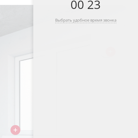
00
:
23
Выбрать удобное время звонка