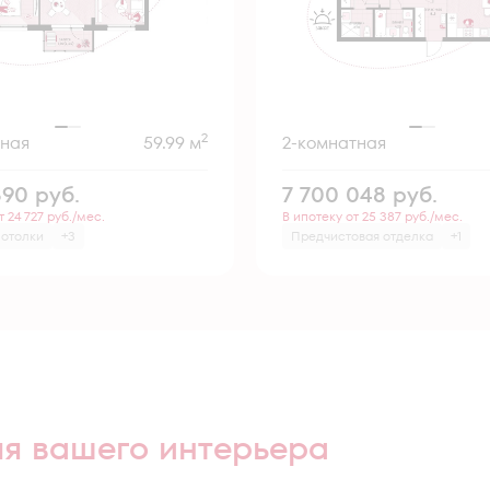
2
тная
59.99 м
2-комнатная
890
руб.
7 700 048
руб.
т 24 727 руб./мес.
В ипотеку от 25 387 руб./мес.
потолки
+3
Предчистовая отделка
+1
ля вашего интерьера