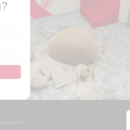
ы?
ово, ул. 1-й