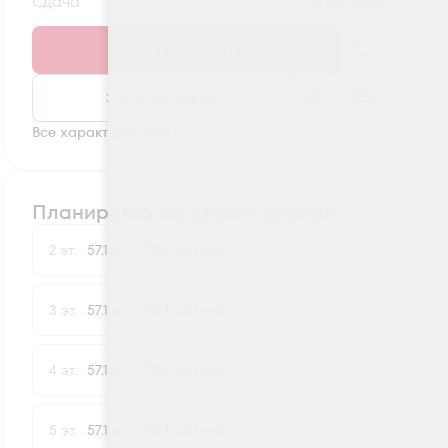
Сдача
4 кв. 2029
Забронировать
Заказать звонок
Все характеристики
Планировка на других этажах
2
2 эт.
57.1 м
7 514 240 руб.
-149 949
2
3 эт.
57.1 м
7 514 240 руб.
-149 949
2
4 эт.
57.1 м
7 514 240 руб.
-149 949
2
5 эт.
57.1 м
7 514 240 руб.
-149 949