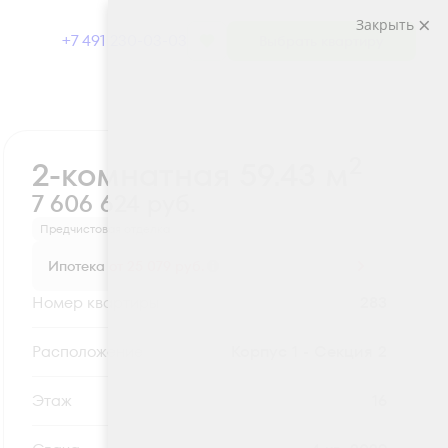
Закрыть
+7 491 230-03-03
Выбрать квартиру
Забронировать
2
2-комнатная 59.43 м
7 606 624 руб.
Предчистовая отделка
Ипотека
от 25 079 руб.
Номер квартиры
283
Секция
Корпус 1 - Секция 2
Этаж
16