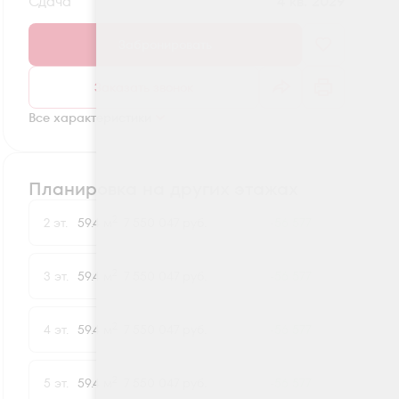
Сдача
4 кв. 2029
Забронировать
Заказать звонок
Все характеристики
Планировка на других этажах
2
2 эт.
59.4 м
7 550 047 руб.
-56 577
2
3 эт.
59.4 м
7 550 047 руб.
-56 577
2
4 эт.
59.4 м
7 550 047 руб.
-56 577
2
5 эт.
59.4 м
7 550 047 руб.
-56 577