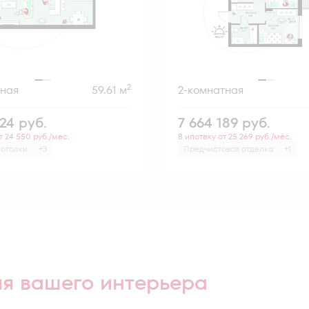
2
тная
59.61 м
2-комнатная
124
руб.
7 664 189
руб.
т 24 550 руб./мес.
В ипотеку от 25 269 руб./мес.
потолки
+3
Предчистовая отделка
+1
ля вашего интерьера