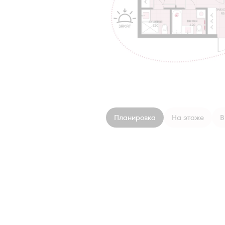
Планировка
На этаже
В