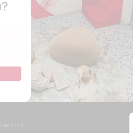
ы?
ово, ул. 1-й