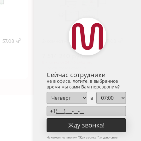
2
2
57.08 м
2-комнатная
57.08 м
7 514 240
руб.
В ипотеку от 24 775 руб./мес.
Предчистовая отделка
+1
Сейчас сотрудники
не в офисе. Хотите, в выбранное
время мы сами Вам перезвоним?
в
Жду звонка!
Нажимая на кнопку "
Жду звонка!
", я даю свое