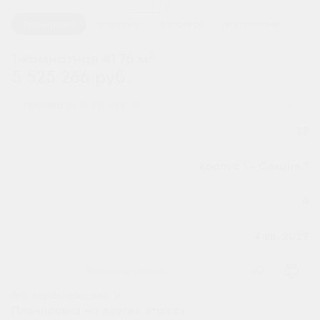
1 / 2
Планировка
На этаже
В корпусе
На генплане
2
1-комнатная 41.76 м
5 525 266 руб.
Ипотека
от 18 217 руб.
Номер квартиры
33
Секция
Корпус 1 - Секция 1
Этаж
4
Сдача
4 кв. 2029
Заказать звонок
Все характеристики
Планировка на других этажах