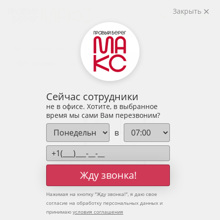
2
1-комнатная
41.76 м
Закрыть
5 525 266 руб.
Ипотека
от 18 217 руб.
Предчистовая отделка
17 человек
смотрели эту квартиру за 24 часа
Сейчас сотрудники
не в офисе. Хотите, в выбранное
время мы сами Вам перезвоним?
в
Жду звонка!
Нажимая на кнопку "
Жду звонка!
", я даю свое
согласие на обработку персональных данных и
принимаю
условия соглашения