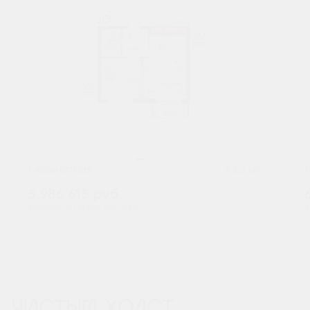
2
1-комнатная
43.3 м
5 986 615
руб.
В ипотеку от 19 738 руб./мес.
В
Предчистовая отделка
ЧИСТЫЙ ХОЛСТ