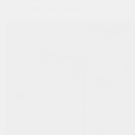
для вашего интерьера
Перемещайтесь вправо-влево
по изображению