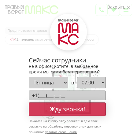
2
1-комнатная
41.76 м
Закрыть
5 625 281 руб.
Ипотека
от 18 547 руб.
Предчистовая отделка
12 человек
смотрели эту квартиру за 24 часа
Сейчас сотрудники
не в офисе. Хотите, в выбранное
время мы сами Вам перезвоним?
в
Жду звонка!
Нажимая на кнопку "
Жду звонка!
", я даю свое
согласие на обработку персональных данных и
принимаю
условия соглашения