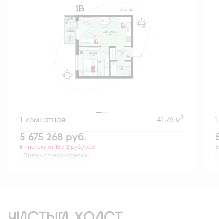
2
1-комнатная
41.76 м
5 675 268
руб.
В ипотеку от 18 712 руб./мес.
В
Предчистовая отделка
ЧИСТЫЙ ХОЛСТ