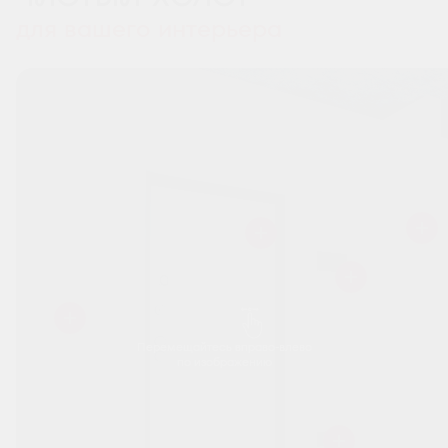
для вашего интерьера
Перемещайтесь вправо-влево
по изображению