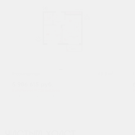
2
1-комнатная
43.3 м
5 986 615
руб.
В ипотеку от 19 738 руб./мес.
В
Предчистовая отделка
ЧИСТЫЙ ХОЛСТ