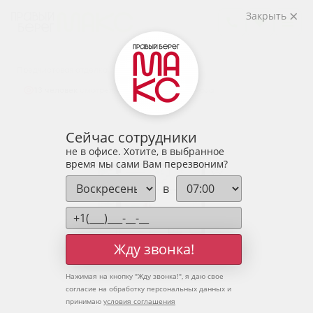
2
1-комнатная
41.76 м
Закрыть
5 675 268 руб.
Ипотека
от 18 712 руб.
Предчистовая отделка
13 человек
смотрели эту квартиру за 24 часа
Сейчас сотрудники
не в офисе. Хотите, в выбранное
время мы сами Вам перезвоним?
в
Жду звонка!
Нажимая на кнопку "
Жду звонка!
", я даю свое
согласие на обработку персональных данных и
принимаю
условия соглашения