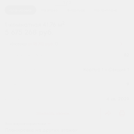
1 / 2
Планировка
На этаже
В корпусе
На генплане
2
1-комнатная 41.76 м
5 675 268 руб.
Ипотека
от 18 712 руб.
Номер квартиры
82
Секция
Корпус 1 - Секция 1
Этаж
9
Сдача
4 кв. 2029
Заказать звонок
Все характеристики
Планировка на других этажах