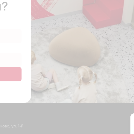
ы?
ово, ул. 1-й