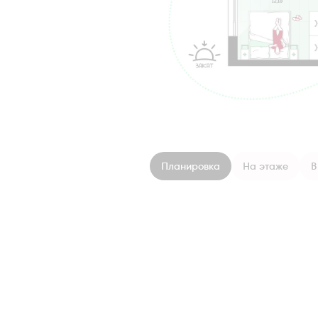
Планировка
На этаже
В