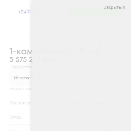
Закрыть
+7 491 230-03-03
Выбрать квартиру
Забронировать
2
1-комнатная 41.76 м
5 575 294 руб.
Предчистовая отделка
Ипотека
от 18 382 руб.
Номер квартиры
62
Секция
Корпус 1 - Секция 1
Этаж
7