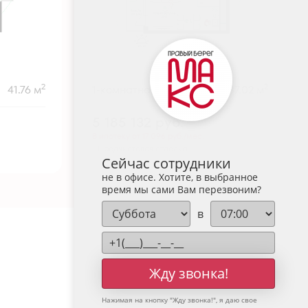
2
2
41.76 м
1-комнатная
37.02 м
5 185 132
руб.
В ипотеку от 17 096 руб./мес.
Предчистовая отделка
Сейчас сотрудники
не в офисе. Хотите, в выбранное
время мы сами Вам перезвоним?
в
Жду звонка!
Нажимая на кнопку "
Жду звонка!
", я даю свое