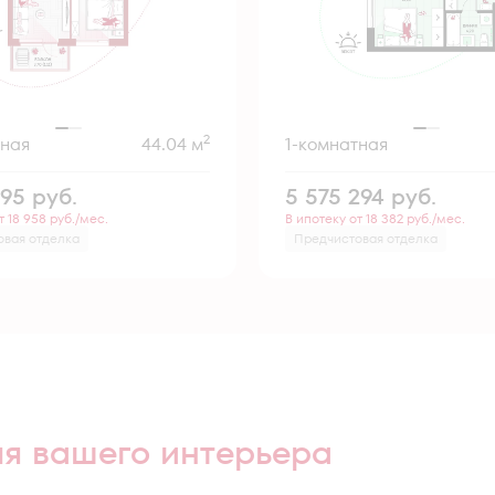
2
тная
44.04 м
1-комнатная
995
руб.
5 575 294
руб.
т 18 958 руб./мес.
В ипотеку от 18 382 руб./мес.
овая отделка
Предчистовая отделка
ля вашего интерьера