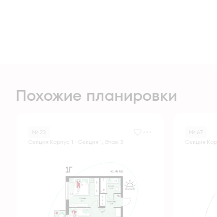
Похожие планировки
№ 23
№ 67
Секция Корпус 1 - Секция 1, Этаж 3
Секция Корп