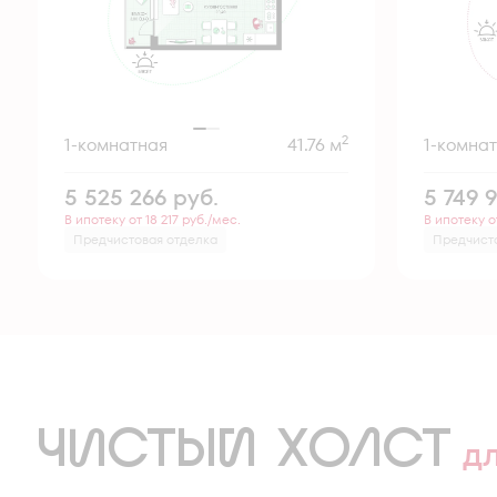
2
1-комнатная
41.76 м
1-комна
5 525 266
руб.
5 749 
В ипотеку от 18 217 руб./мес.
В ипотеку о
Предчистовая отделка
Предчист
ЧИСТЫЙ ХОЛСТ
д