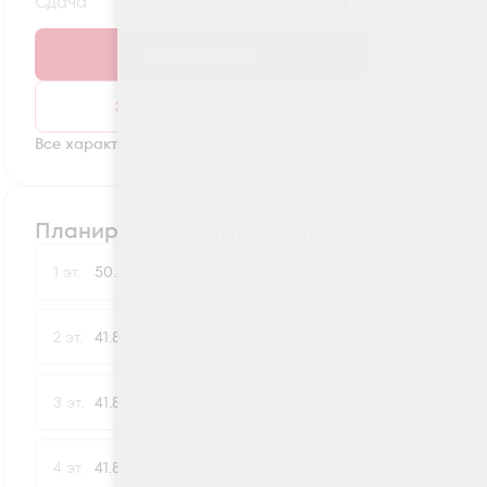
Сдача
4 кв. 2029
Забронировать
Заказать звонок
Все характеристики
Планировка на других этажах
2
1 эт.
50.8 м
6 307 590 руб.
+732 296
2
2 эт.
41.8 м
5 575 294 руб.
2
3 эт.
41.8 м
5 575 294 руб.
2
4 эт.
41.8 м
5 575 294 руб.