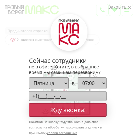
2
1-комнатная
41.76 м
Закрыть
5 675 268 руб.
Ипотека
от 18 712 руб.
Предчистовая отделка
12 человек
смотрели эту квартиру за 24 часа
Сейчас сотрудники
не в офисе. Хотите, в выбранное
время мы сами Вам перезвоним?
в
Жду звонка!
Нажимая на кнопку "
Жду звонка!
", я даю свое
согласие на обработку персональных данных и
принимаю
условия соглашения