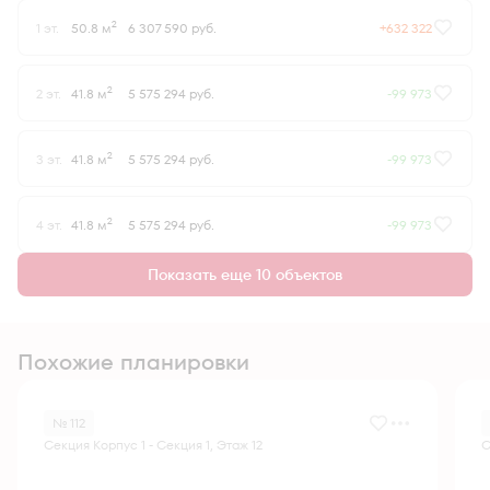
2
1 эт.
50.8 м
6 307 590 руб.
+632 322
2
2 эт.
41.8 м
5 575 294 руб.
-99 973
2
3 эт.
41.8 м
5 575 294 руб.
-99 973
2
4 эт.
41.8 м
5 575 294 руб.
-99 973
Показать еще 10 объектов
Похожие планировки
№ 112
Секция Корпус 1 - Секция 1, Этаж 12
С