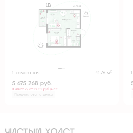
2
1-комнатная
41.76 м
5 675 268
руб.
В ипотеку от 18 712 руб./мес.
В
Предчистовая отделка
ЧИСТЫЙ ХОЛСТ