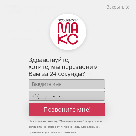
2
1-комнатная
37.02 м
Закрыть
5 185 132 руб.
Ипотека
от 17 096 руб.
Предчистовая отделка
19 человек
смотрели эту квартиру за 24 часа
Здравствуйте,
хотите, мы перезвоним
Вам за 24 секунды?
Позвоните мне!
Нажимая на кнопку "
Позвоните мне
", я даю свое
согласие на обработку персональных данных и
принимаю
условия соглашения