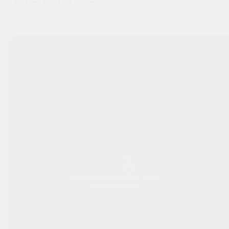
для вашего интерьера
Перемещайтесь вправо-влево
по изображению