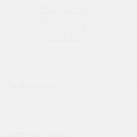
2
Студия
35.8 м
4 700 003
руб.
В ипотеку от 15 496 руб./мес.
В
Предчистовая отделка
ЧИСТЫЙ ХОЛСТ