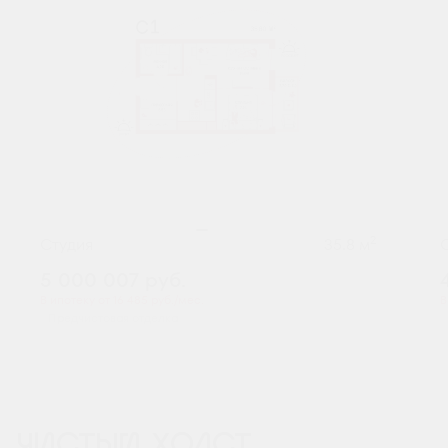
2
Студия
35.8 м
5 000 007
руб.
В ипотеку от 16 485 руб./мес.
В
Предчистовая отделка
ЧИСТЫЙ ХОЛСТ