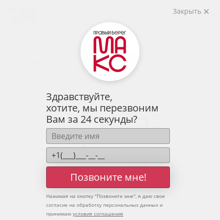
2
1-комнатная
37.02 м
Закрыть
5 111 055 руб.
Ипотека
от 16 851 руб.
Предчистовая отделка
14 человек
смотрели эту квартиру за 24 часа
Здравствуйте,
хотите, мы перезвоним
Вам за 24 секунды?
Позвоните мне!
Нажимая на кнопку "
Позвоните мне
", я даю свое
согласие на обработку персональных данных и
принимаю
условия соглашения