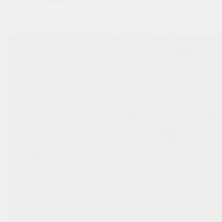
для вашего интерьера
Перемещайтесь вправо-влево
по изображению