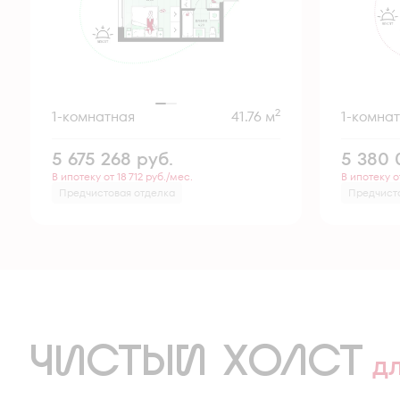
2
1-комнатная
41.76 м
1-комна
5 675 268
руб.
5 380
В ипотеку от 18 712 руб./мес.
В ипотеку о
Предчистовая отделка
Предчист
ЧИСТЫЙ ХОЛСТ
д