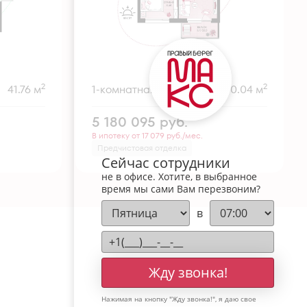
2
2
41.76 м
1-комнатная
40.04 м
5 180 095
руб.
В ипотеку от 17 079 руб./мес.
Предчистовая отделка
Сейчас сотрудники
не в офисе. Хотите, в выбранное
время мы сами Вам перезвоним?
в
Жду звонка!
Нажимая на кнопку "
Жду звонка!
", я даю свое