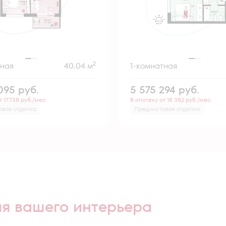
2
тная
40.04 м
1-комнатная
 095
руб.
5 575 294
руб.
т 17 738 руб./мес.
В ипотеку от 18 382 руб./мес.
овая отделка
Предчистовая отделка
ля вашего интерьера