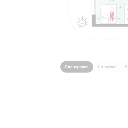
Планировка
На этаже
В