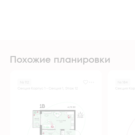
Похожие планировки
№ 112
№ 184
Секция Корпус 1 - Секция 1, Этаж 12
Секция Корп