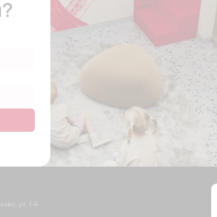
ы?
ово, ул. 1-й