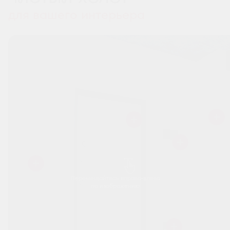
для вашего интерьера
Перемещайтесь вправо-влево
по изображению