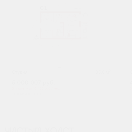
2
Студия
35.8 м
5 000 007
руб.
В ипотеку от 16 485 руб./мес.
В
Предчистовая отделка
ЧИСТЫЙ ХОЛСТ