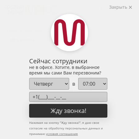
2
Студия
35.8 м
Закрыть
4 900 018 руб.
Ипотека
от 16 156 руб.
Предчистовая отделка
12 человек
смотрели эту квартиру за 24 часа
Сейчас сотрудники
не в офисе. Хотите, в выбранное
время мы сами Вам перезвоним?
в
Жду звонка!
Нажимая на кнопку "
Жду звонка!
", я даю свое
согласие на обработку персональных данных и
принимаю
условия соглашения