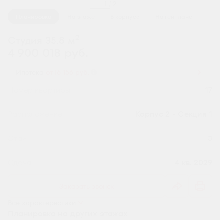
1 / 2
Планировка
На этаже
В корпусе
На генплане
2
Студия 35.8 м
4 900 018 руб.
Ипотека
от 16 156 руб.
Номер квартиры
17
Секция
Корпус 2 - Секция 1
Этаж
3
Сдача
4 кв. 2029
Заказать звонок
Все характеристики
Планировка на других этажах