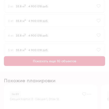
2
2 эт.
35.8 м
4 900 018 руб.
2
3 эт.
35.8 м
4 900 018 руб.
2
4 эт.
35.8 м
4 900 018 руб.
2
5 эт.
35.8 м
4 900 018 руб.
Показать еще 10 объектов
Похожие планировки
№ 89
Секция Корпус 2 - Секция 1, Этаж 12
С