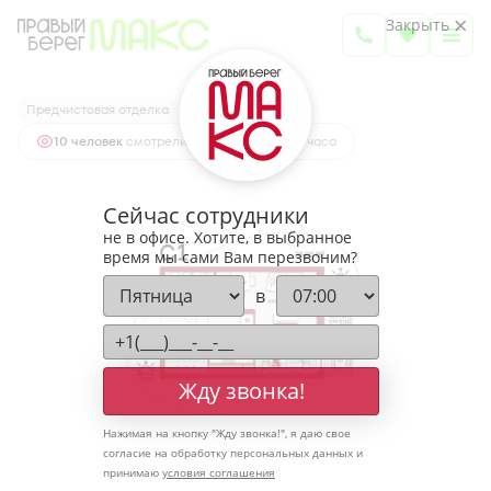
2
Студия
35.8 м
Закрыть
4 900 018 руб.
Ипотека
от 16 156 руб.
Предчистовая отделка
10 человек
смотрели эту квартиру за 24 часа
Сейчас сотрудники
не в офисе. Хотите, в выбранное
время мы сами Вам перезвоним?
в
Жду звонка!
Нажимая на кнопку "
Жду звонка!
", я даю свое
согласие на обработку персональных данных и
принимаю
условия соглашения