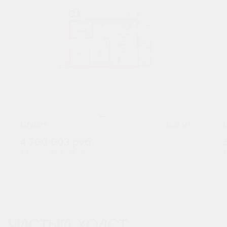
2
Студия
35.8 м
4 700 003
руб.
В ипотеку от 15 496 руб./мес.
В
Предчистовая отделка
ЧИСТЫЙ ХОЛСТ