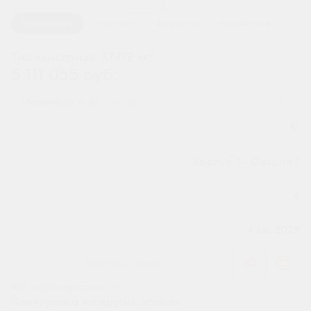
1 / 2
Планировка
На этаже
В корпусе
На генплане
2
1-комнатная 37.02 м
5 111 055 руб.
Ипотека
от 16 851 руб.
Номер квартиры
51
Секция
Корпус 1 - Секция 1
Этаж
6
Сдача
4 кв. 2029
Заказать звонок
Все характеристики
Планировка на других этажах