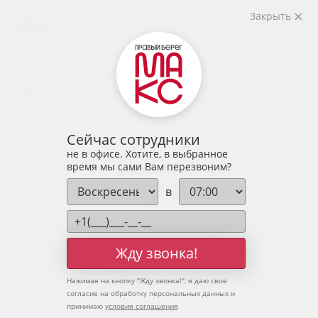
2
1-комнатная
37.02 м
Закрыть
5 111 055 руб.
Ипотека
от 16 851 руб.
Предчистовая отделка
15 человек
смотрели эту квартиру за 24 часа
Сейчас сотрудники
не в офисе. Хотите, в выбранное
время мы сами Вам перезвоним?
в
Жду звонка!
Нажимая на кнопку "
Жду звонка!
", я даю свое
согласие на обработку персональных данных и
принимаю
условия соглашения