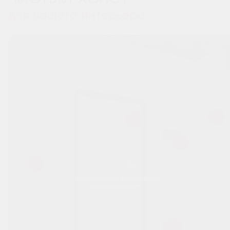
для вашего интерьера
Перемещайтесь вправо-влево
по изображению