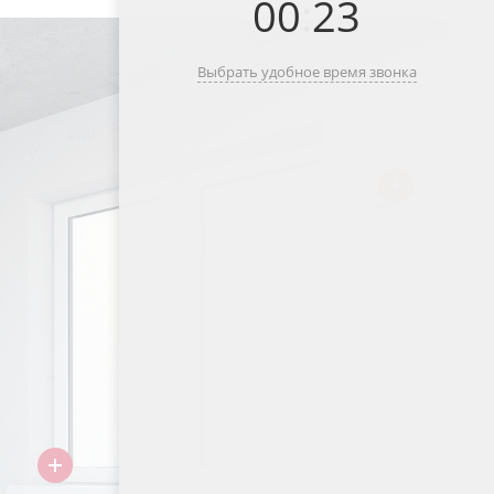
00
:
23
Выбрать удобное время звонка