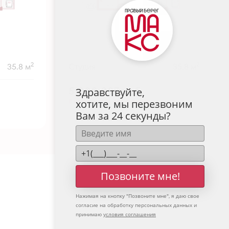
2
2
35.8 м
Студия
35.8 м
5 000 007
руб.
Здравствуйте,
В ипотеку от 16 485 руб./мес.
хотите, мы перезвоним
Предчистовая отделка
Вам за 24 секунды?
Позвоните мне!
Нажимая на кнопку "
Позвоните мне
", я даю свое
согласие на обработку персональных данных и
принимаю
условия соглашения