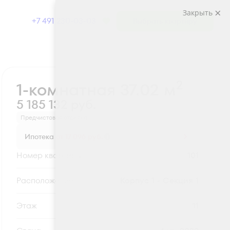
Закрыть
+7 491 230-03-03
Выбрать квартиру
Забронировать
2
1-комнатная 37.02 м
5 185 132 руб.
Предчистовая отделка
Ипотека
от 17 096 руб.
Номер квартиры
101
Секция
Корпус 1 - Секция 1
Этаж
11