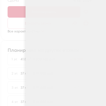
Сдача
4 кв. 2029
Забронировать
Заказать звонок
Все характеристики
Планировка на других этажах
2
1 эт.
41.8 м
5 303 520 руб.
+118 388
2
2 эт.
37 м
5 111 055 руб.
-74 077
2
3 эт.
37 м
5 111 055 руб.
-74 077
2
4 эт.
37 м
5 111 055 руб.
-74 077