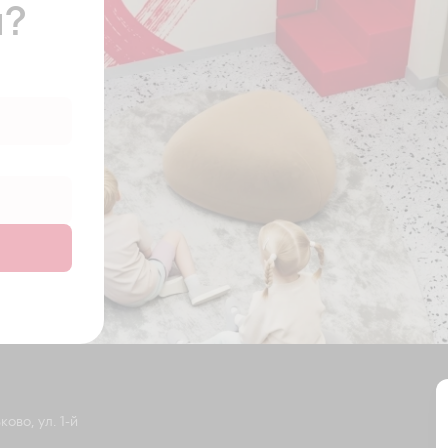
ы?
ово, ул. 1-й