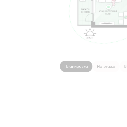
Планировка
На этаже
В