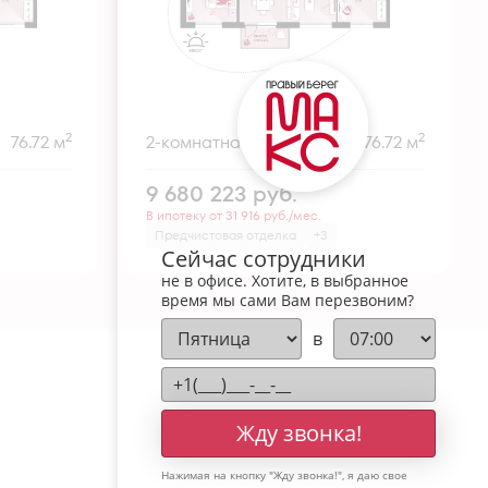
2
2
76.72 м
2-комнатная
76.72 м
9 680 223
руб.
В ипотеку от 31 916 руб./мес.
Предчистовая отделка
+3
Сейчас сотрудники
не в офисе. Хотите, в выбранное
время мы сами Вам перезвоним?
в
Жду звонка!
Нажимая на кнопку "
Жду звонка!
", я даю свое