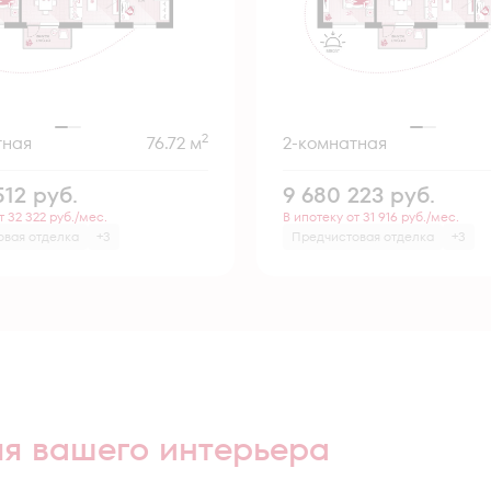
2
тная
76.72 м
2-комнатная
512
руб.
9 680 223
руб.
т 32 322 руб./мес.
В ипотеку от 31 916 руб./мес.
овая отделка
+3
Предчистовая отделка
+3
ля вашего интерьера