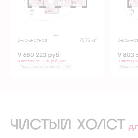
2
2-комнатная
76.72 м
2-комна
9 680 223
руб.
9 803 
В ипотеку от 31 916 руб./мес.
В ипотеку о
Предчистовая отделка
+3
Предчист
ЧИСТЫЙ ХОЛСТ
д