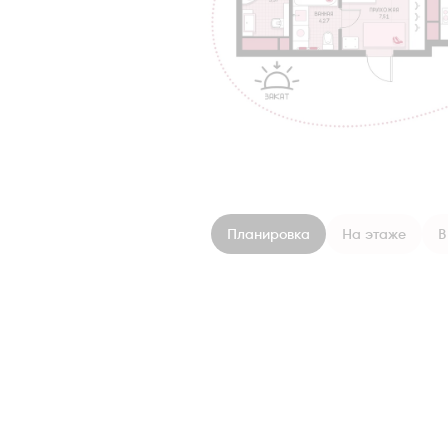
Планировка
На этаже
В