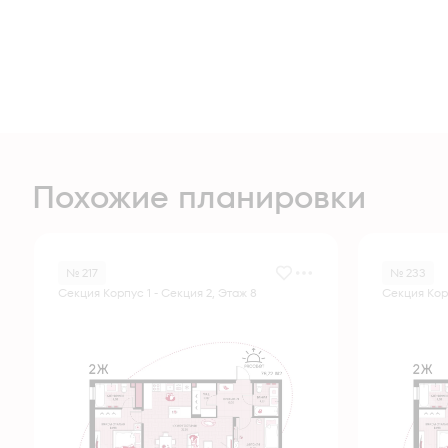
Похожие планировки
№ 217
№ 233
Секция Корпус 1 - Секция 2, Этаж 8
Секция Корп