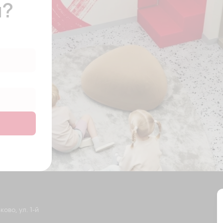
ы?
ово, ул. 1-й