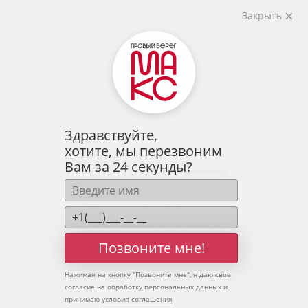
2
3-комнатная
85.27 м
Закрыть
10 752 718 руб.
Ипотека
от 35 452 руб.
Предчистовая отделка
15 человек
смотрели эту квартиру за 24 часа
Здравствуйте,
хотите, мы перезвоним
Вам за 24 секунды?
Позвоните мне!
Нажимая на кнопку "
Позвоните мне
", я даю свое
согласие на обработку персональных данных и
принимаю
условия соглашения