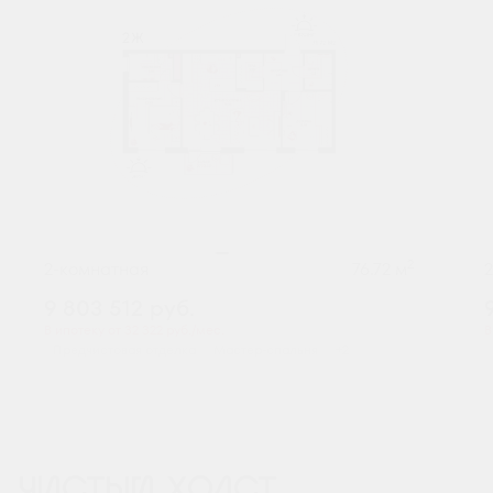
2
2-комнатная
76.72 м
9 803 512
руб.
В ипотеку от 32 322 руб./мес.
В
Предчистовая отделка
Мастер-спальня
+2
ЧИСТЫЙ ХОЛСТ