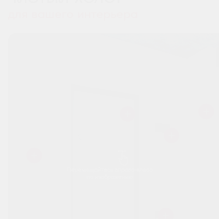
для вашего интерьера
Перемещайтесь вправо-влево
по изображению