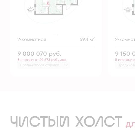
2
2-комнатная
69.4 м
2-комна
9 000 070
руб.
9 150 
В ипотеку от 29 673 руб./мес.
В ипотеку о
Предчистовая отделка
+2
Предчист
ЧИСТЫЙ ХОЛСТ
д