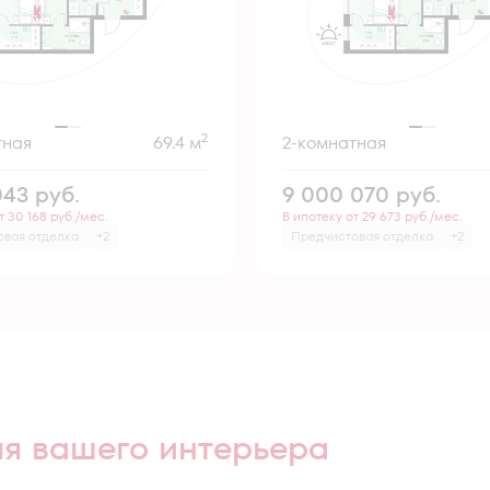
2
тная
69.4 м
2-комнатная
043
руб.
9 000 070
руб.
т 30 168 руб./мес.
В ипотеку от 29 673 руб./мес.
овая отделка
+2
Предчистовая отделка
+2
ля вашего интерьера