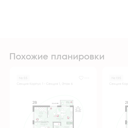
Похожие планировки
№ 55
№ 135
Секция Корпус 1 - Секция 1, Этаж 6
Секция Корп