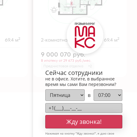
2
2
69.4 м
2-комнатная
69.4 м
9 000 070
руб.
В ипотеку от 29 673 руб./мес.
Предчистовая отделка
+2
Сейчас сотрудники
не в офисе. Хотите, в выбранное
время мы сами Вам перезвоним?
в
Жду звонка!
Нажимая на кнопку "
Жду звонка!
", я даю свое