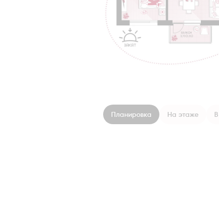
Планировка
На этаже
В