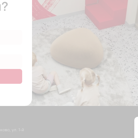
ы?
ово, ул. 1-й