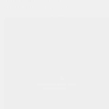
для вашего интерьера
Перемещайтесь вправо-влево
по изображению