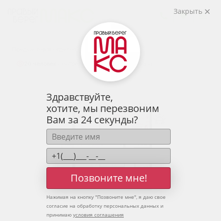
2
3-комнатная
83.66 м
Закрыть
10 502 927 руб.
Ипотека
от 34 628 руб.
Предчистовая отделка
20 человек
смотрели эту квартиру за 24 часа
Здравствуйте,
хотите, мы перезвоним
Вам за 24 секунды?
Позвоните мне!
Нажимая на кнопку "
Позвоните мне
", я даю свое
согласие на обработку персональных данных и
принимаю
условия соглашения