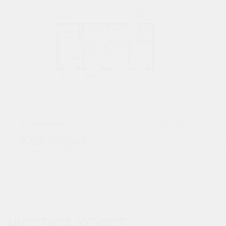
2
2-комнатная
76.72 м
9 627 593
руб.
В ипотеку от 31 742 руб./мес.
В
Предчистовая отделка
Мастер-спальня
+2
ЧИСТЫЙ ХОЛСТ