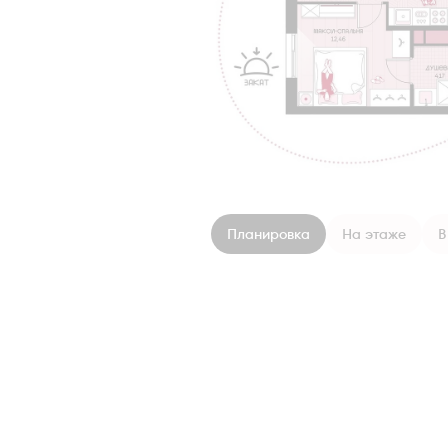
Планировка
На этаже
В