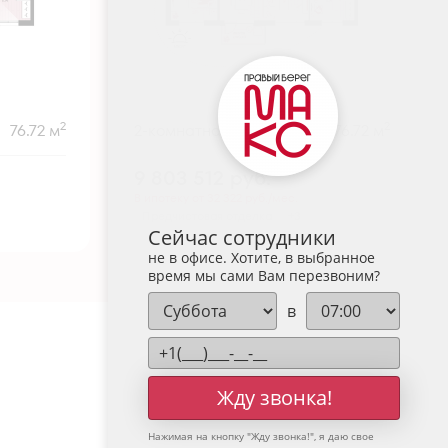
2
2
76.72 м
2-комнатная
76.72 м
9 803 512
руб.
В ипотеку от 32 322 руб./мес.
Предчистовая отделка
+3
Сейчас сотрудники
не в офисе. Хотите, в выбранное
время мы сами Вам перезвоним?
в
Жду звонка!
Нажимая на кнопку "
Жду звонка!
", я даю свое