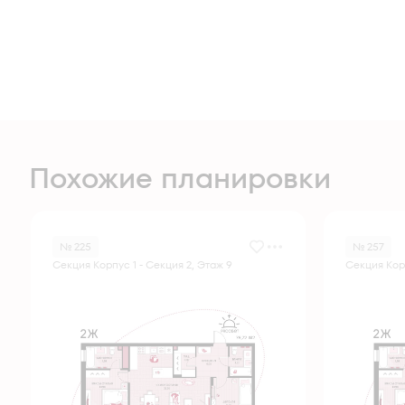
Похожие планировки
№ 225
№ 257
Секция Корпус 1 - Секция 2, Этаж 9
Секция Корп