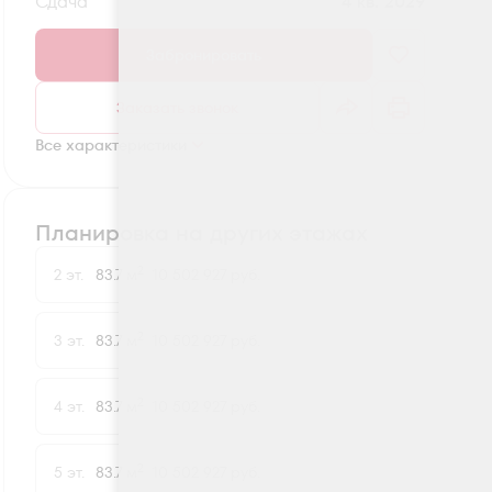
Сдача
4 кв. 2029
Забронировать
Заказать звонок
Все характеристики
Планировка на других этажах
2
2 эт.
83.7 м
10 502 927 руб.
2
3 эт.
83.7 м
10 502 927 руб.
2
4 эт.
83.7 м
10 502 927 руб.
2
5 эт.
83.7 м
10 502 927 руб.