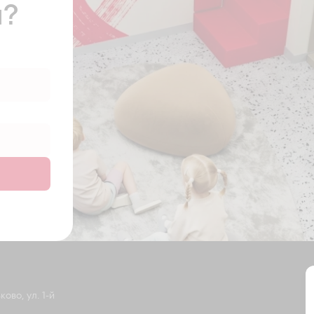
ы?
ово, ул. 1-й