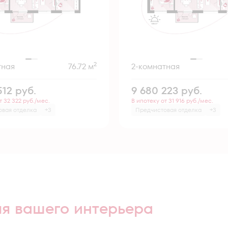
2
тная
76.72 м
2-комнатная
512
руб.
9 680 223
руб.
т 32 322 руб./мес.
В ипотеку от 31 916 руб./мес.
овая отделка
+3
Предчистовая отделка
+3
ля вашего интерьера