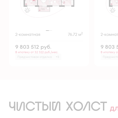
2
2-комнатная
76.72 м
2-комна
9 803 512
руб.
9 803 
В ипотеку от 32 322 руб./мес.
В ипотеку о
Предчистовая отделка
+3
Предчист
ЧИСТЫЙ ХОЛСТ
д