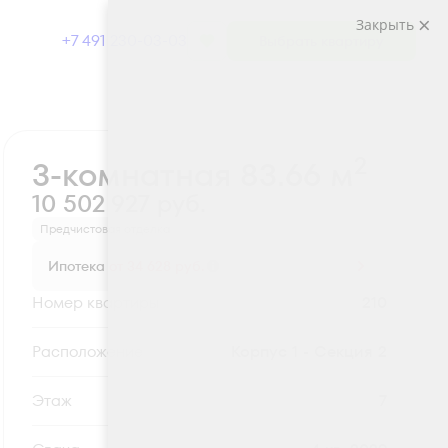
Закрыть
+7 491 230-03-03
Выбрать квартиру
Забронировать
2
3-комнатная 83.66 м
10 502 927 руб.
Предчистовая отделка
Ипотека
от 34 628 руб.
Номер квартиры
210
Секция
Корпус 1 - Секция 2
Этаж
7