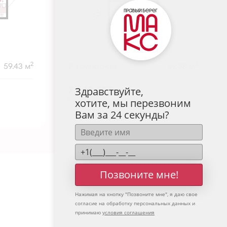
2
2
59.43 м
2-комнатная
59.58 м
7 643 757
руб.
Здравствуйте,
В ипотеку от 25 202 руб./мес.
хотите, мы перезвоним
Высокие потолки
+2
Вам за 24 секунды?
Позвоните мне!
Нажимая на кнопку "
Позвоните мне
", я даю свое
согласие на обработку персональных данных и
принимаю
условия соглашения