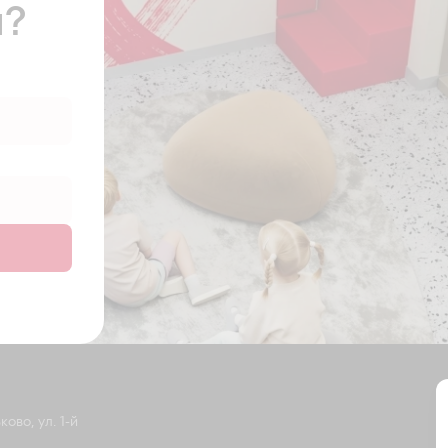
ы?
ово, ул. 1-й