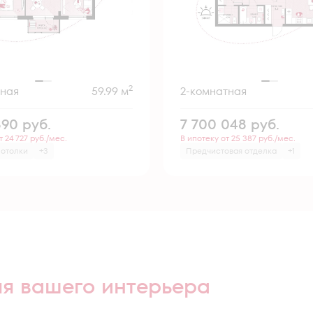
2
тная
59.99 м
2-комнатная
890
руб.
7 700 048
руб.
т 24 727 руб./мес.
В ипотеку от 25 387 руб./мес.
потолки
+3
Предчистовая отделка
+1
ля вашего интерьера