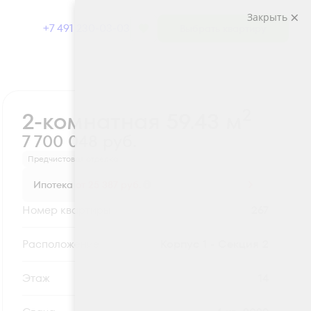
Закрыть
+7 491 230-03-03
Выбрать квартиру
Забронировать
2
2-комнатная 59.43 м
7 700 048 руб.
Предчистовая отделка
Ипотека
от 25 387 руб.
Номер квартиры
267
Секция
Корпус 1 - Секция 2
Этаж
14