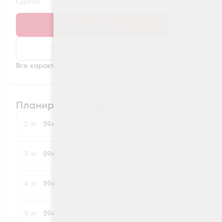
Сдача
4 кв. 2029
Забронировать
Заказать звонок
Все характеристики
Планировка на других этажах
2
2 эт.
59.4 м
7 550 047 руб.
-150 001
2
3 эт.
59.4 м
7 550 047 руб.
-150 001
2
4 эт.
59.4 м
7 550 047 руб.
-150 001
2
5 эт.
59.4 м
7 550 047 руб.
-150 001