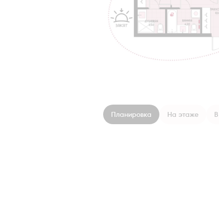
Планировка
На этаже
В