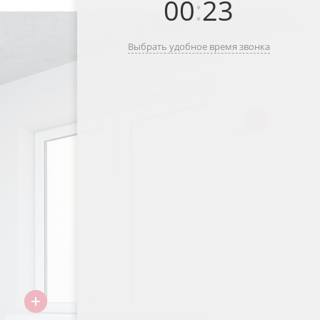
00
:
23
Выбрать удобное время звонка