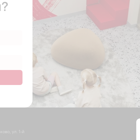
ы?
ово, ул. 1-й