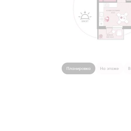
Планировка
На этаже
В