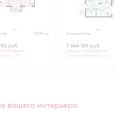
2
тная
59.99 м
2-комнатная
890
руб.
7 664 189
руб.
т 24 727 руб./мес.
В ипотеку от 25 269 руб./мес.
потолки
+3
Предчистовая отделка
+1
ля вашего интерьера