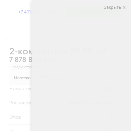
Закрыть
+7 491 230-03-03
Выбрать квартиру
Забронировать
2
2-комнатная 59.58 м
7 878 800 руб.
Предчистовая отделка
Ипотека
от 25 977 руб.
Номер квартиры
229
Секция
Корпус 1 - Секция 2
Этаж
10