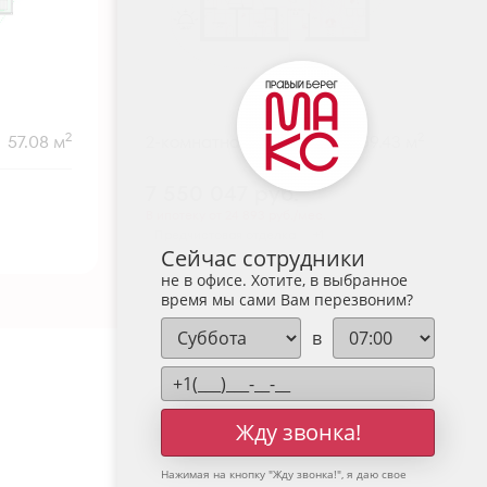
2
2
57.08 м
2-комнатная
59.43 м
7 550 047
руб.
В ипотеку от 24 893 руб./мес.
Предчистовая отделка
+1
Сейчас сотрудники
не в офисе. Хотите, в выбранное
время мы сами Вам перезвоним?
в
Жду звонка!
Нажимая на кнопку "
Жду звонка!
", я даю свое