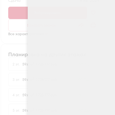
Сдача
4 кв. 2029
Забронировать
Заказать звонок
Все характеристики
Планировка на других этажах
2
2 эт.
59.6 м
7 728 777 руб.
-150 022
2
3 эт.
59.6 м
7 728 777 руб.
-150 022
2
4 эт.
59.6 м
7 728 777 руб.
-150 022
2
5 эт.
59.6 м
7 728 777 руб.
-150 022