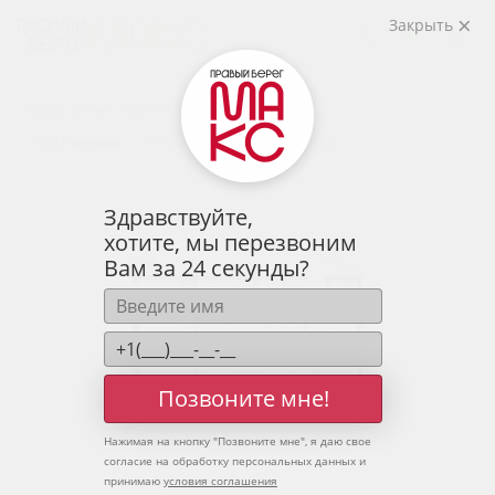
2
2-комнатная
76.72 м
Закрыть
9 803 512 руб.
Ипотека
от 32 322 руб.
Предчистовая отделка
11 человек
смотрели эту квартиру за 24 часа
Здравствуйте,
хотите, мы перезвоним
Вам за 24 секунды?
Позвоните мне!
Нажимая на кнопку "
Позвоните мне
", я даю свое
согласие на обработку персональных данных и
принимаю
условия соглашения