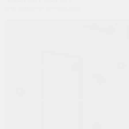
для вашего интерьера
Перемещайтесь вправо-влево
по изображению