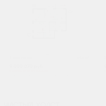
2
2-комнатная
69.4 м
9 000 070
руб.
В ипотеку от 29 673 руб./мес.
В
Предчистовая отделка
Мастер-спальня
+1
ЧИСТЫЙ ХОЛСТ