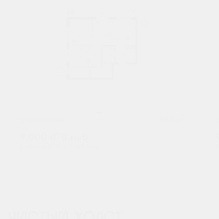
2
2-комнатная
69.4 м
9 000 070
руб.
В ипотеку от 29 673 руб./мес.
В
Предчистовая отделка
Мастер-спальня
+1
ЧИСТЫЙ ХОЛСТ