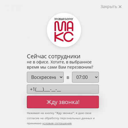
2
2-комнатная
76.72 м
Закрыть
9 803 512 руб.
Ипотека
от 32 322 руб.
Предчистовая отделка
10 человек
смотрели эту квартиру за 24 часа
Сейчас сотрудники
не в офисе. Хотите, в выбранное
время мы сами Вам перезвоним?
в
Жду звонка!
Нажимая на кнопку "
Жду звонка!
", я даю свое
согласие на обработку персональных данных и
принимаю
условия соглашения