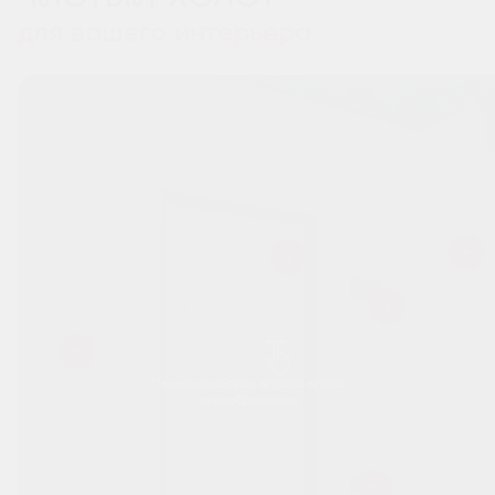
для вашего интерьера
Перемещайтесь вправо-влево
по изображению