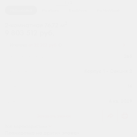
1 / 2
Планировка
На этаже
В корпусе
На генплане
2
2-комнатная 76.72 м
9 803 512 руб.
Ипотека
от 32 322 руб.
Номер квартиры
265
Секция
Корпус 1 - Секция 2
Этаж
14
Сдача
4 кв. 2029
Заказать звонок
Все характеристики
Планировка на других этажах