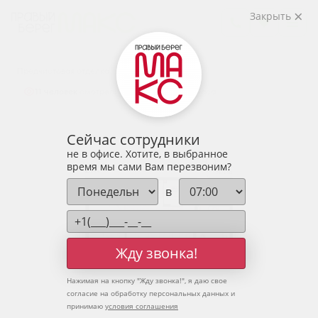
2
2-комнатная
76.72 м
Закрыть
9 803 512 руб.
Ипотека
от 32 322 руб.
Предчистовая отделка
11 человек
смотрели эту квартиру за 24 часа
Сейчас сотрудники
не в офисе. Хотите, в выбранное
время мы сами Вам перезвоним?
в
Жду звонка!
Нажимая на кнопку "
Жду звонка!
", я даю свое
согласие на обработку персональных данных и
принимаю
условия соглашения