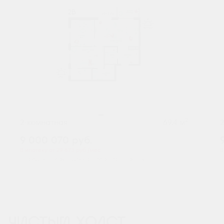
2
2-комнатная
69.4 м
9 000 070
руб.
В ипотеку от 29 673 руб./мес.
В
Предчистовая отделка
Мастер-спальня
+1
ЧИСТЫЙ ХОЛСТ