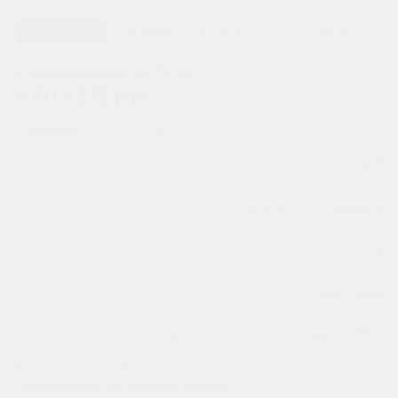
1 / 2
Планировка
На этаже
В корпусе
На генплане
2
2-комнатная 76.72 м
9 803 512 руб.
Ипотека
от 32 322 руб.
Номер квартиры
249
Секция
Корпус 1 - Секция 2
Этаж
12
Сдача
4 кв. 2029
Заказать звонок
Все характеристики
Планировка на других этажах