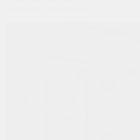
для вашего интерьера
Перемещайтесь вправо-влево
по изображению