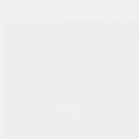
для вашего интерьера
Перемещайтесь вправо-влево
по изображению