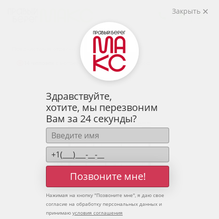
2
2-комнатная
59.43 м
Закрыть
7 550 047 руб.
Ипотека
от 24 893 руб.
Предчистовая отделка
14 человек
смотрели эту квартиру за 24 часа
Здравствуйте,
хотите, мы перезвоним
Вам за 24 секунды?
Позвоните мне!
Нажимая на кнопку "
Позвоните мне
", я даю свое
согласие на обработку персональных данных и
принимаю
условия соглашения