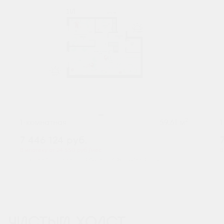
2
1-комнатная
59.61 м
7 446 124
руб.
В ипотеку от 24 550 руб./мес.
В
Высокие потолки
Предчистовая отделка
+2
ЧИСТЫЙ ХОЛСТ