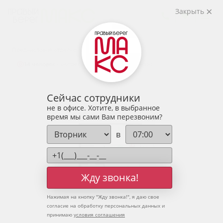
2
1-комнатная
36.15 м
Закрыть
5 058 433 руб.
Ипотека
от 16 678 руб.
Предчистовая отделка
14 человек
смотрели эту квартиру за 24 часа
Сейчас сотрудники
не в офисе. Хотите, в выбранное
время мы сами Вам перезвоним?
в
Жду звонка!
Нажимая на кнопку "
Жду звонка!
", я даю свое
согласие на обработку персональных данных и
принимаю
условия соглашения