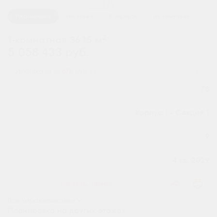
1 / 2
Планировка
На этаже
В корпусе
На генплане
2
1-комнатная 36.15 м
5 058 433 руб.
Ипотека
от 16 678 руб.
Номер квартиры
78
Секция
Корпус 1 - Секция 1
Этаж
9
Сдача
4 кв. 2029
Заказать звонок
Все характеристики
Планировка на других этажах