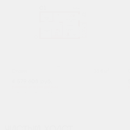
2
Студия
35.8 м
4 579 608
руб.
В ипотеку от 15 099 руб./мес.
В
Предчистовая отделка
ЧИСТЫЙ ХОЛСТ