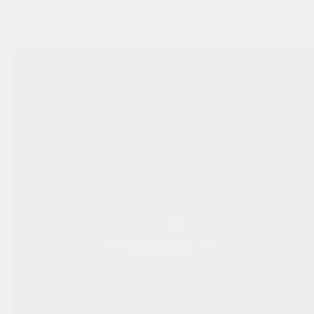
для вашего интерьера
Перемещайтесь вправо-влево
по изображению