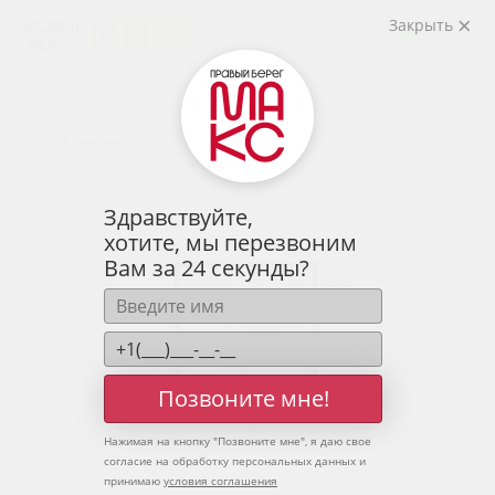
2
1-комнатная
40.04 м
Закрыть
5 380 095 руб.
Ипотека
от 17 738 руб.
Предчистовая отделка
12 человек
смотрели эту квартиру за 24 часа
Здравствуйте,
хотите, мы перезвоним
Вам за 24 секунды?
Позвоните мне!
Нажимая на кнопку "
Позвоните мне
", я даю свое
согласие на обработку персональных данных и
принимаю
условия соглашения