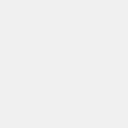
2
1-комнатная
44.04 м
5 649 980
руб.
В ипотеку от 18 628 руб./мес.
В
Предчистовая отделка
ЧИСТЫЙ ХОЛСТ