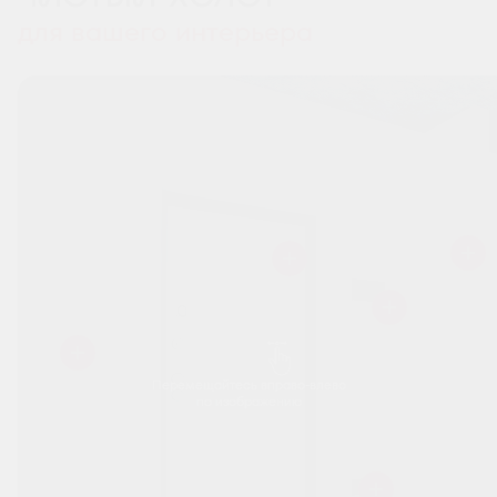
для вашего интерьера
Перемещайтесь вправо-влево
по изображению