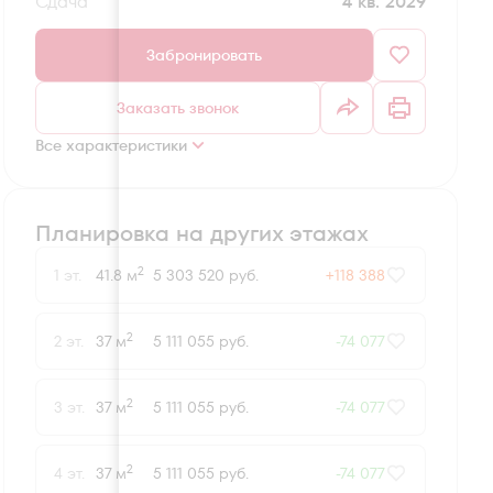
Сдача
4 кв. 2029
Забронировать
Заказать звонок
Все характеристики
Планировка на других этажах
2
1 эт.
41.8 м
5 303 520 руб.
+118 388
2
2 эт.
37 м
5 111 055 руб.
-74 077
2
3 эт.
37 м
5 111 055 руб.
-74 077
2
4 эт.
37 м
5 111 055 руб.
-74 077