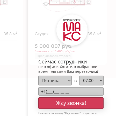
2
2
35.8 м
Студия
35.8 м
5 000 007
руб.
В ипотеку от 16 485 руб./мес.
Предчистовая отделка
Сейчас сотрудники
не в офисе. Хотите, в выбранное
время мы сами Вам перезвоним?
в
Жду звонка!
Нажимая на кнопку "
Жду звонка!
", я даю свое