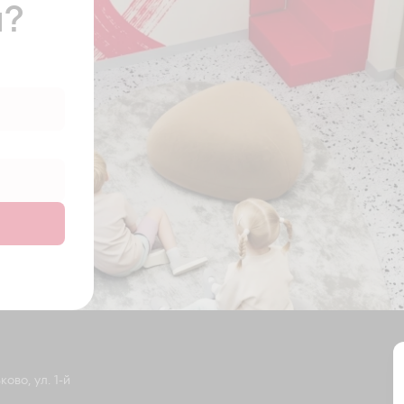
ы?
ово, ул. 1-й