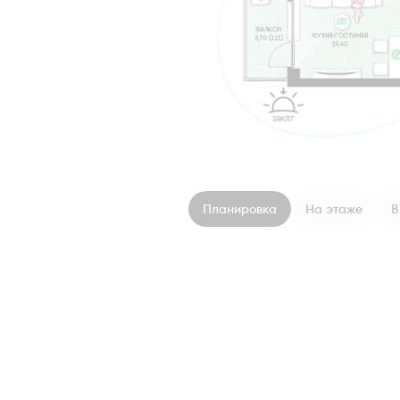
Планировка
На этаже
В