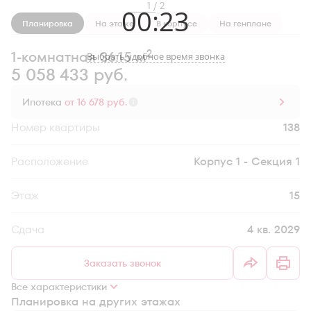
1 / 2
00
:
23
Планировка
На этаже
В корпусе
На генплане
2
1-комнатная 36.15 м
Выбрать удобное время звонка
5 058 433 руб.
Ипотека
от 16 678 руб.
Номер квартиры
138
Секция
Корпус 1 - Секция 1
Этаж
15
Сдача
4 кв. 2029
Заказать звонок
Все характеристики
Планировка на других этажах