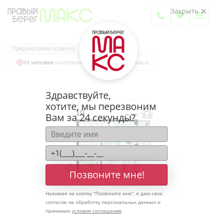
2
1-комнатная
36.15 м
Закрыть
5 058 433 руб.
Ипотека
от 16 678 руб.
Предчистовая отделка
13 человек
смотрели эту квартиру за 24 часа
Здравствуйте,
хотите, мы перезвоним
Вам за 24 секунды?
Позвоните мне!
Нажимая на кнопку "
Позвоните мне
", я даю свое
согласие на обработку персональных данных и
принимаю
условия соглашения